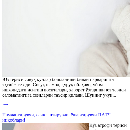
Юз териси совуқ кунлар бошланиши билан парваришга
эҳтиёж сезади. Совуқ шамол, қуруқ об- ҳаво, уй ва
ишхонадаги иситиш воситалари, ҳарорат ўзгариши юз териси
саломатлигига сезиларли таъсир қилади. Шунинг учун...
Намлантирувчи, озиқлантирувчи, ёшартирувчи ПАТЧ
ниқоблари!
Кўз атрофи териси