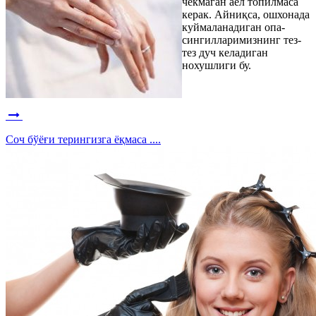
чекмаган аёл топилмаса
керак. Айниқса, ошхонада
куймаланадиган опа-
сингилларимизнинг тез-
тез дуч келадиган
нохушлиги бу.
Cоч бўёғи терингизга ёқмаса ....