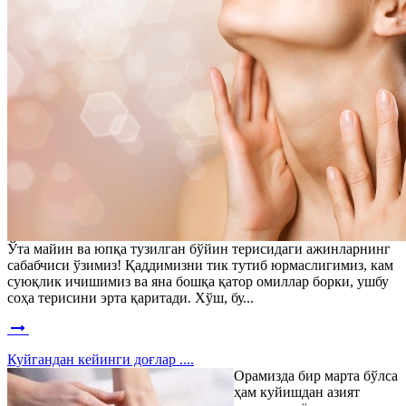
Ўта майин ва юпқа тузилган бўйин терисидаги ажинларнинг
сабабчиси ўзимиз! Қаддимизни тик тутиб юрмаслигимиз, кам
суюқлик ичишимиз ва яна бошқа қатор омиллар борки, ушбу
соҳа терисини эрта қаритади. Хўш, бу...
Куйгандан кейинги доғлар ....
Орамизда бир марта бўлса
ҳам куйишдан азият