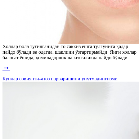
Холлар бола туғилганидан то саккиз ёшга тўлгунига қадар
пайдо бўлади ва одатда, шаклини ўзгартирмайди. Янги холлар
балоғат ёшида, ҳомиладорлик ва кексаликда пайдо бўлади.
Кунлар совияпти-я юз парваришини унутмадингизми