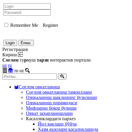
Remember Me
Register
Регистрация
Кириш
С
о
ғ
л
о
м
т
у
р
муш
т
а
р
з
и
интерактив портали
uz
ru
ru
uz
Соғлом овқатланиш
Соғлом овқатланиш тамоиллари
Озиқаланиш шаклининг бузилиши
Озиқаланиш пирамидаси
Мифларни бекор булиши
Овқат заҳарланишлари
Касалликлардаги пархез
Йил вақлари бўйча
Ҳазм аъзолари касаликларида