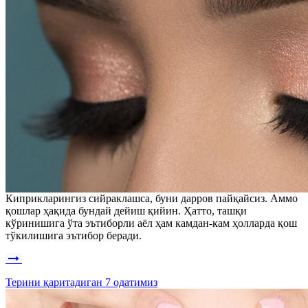
Киприкларингиз сийраклашса, буни дарров пайқайсиз. Аммо
қошлар ҳақида бундай дейиш қийин. Ҳатто, ташқи
кўринишига ўта эътиборли аёл ҳам камдан-кам ҳолларда қош
тўкилишига эътибор беради.
Терини қаритадиган 7 одатимиз