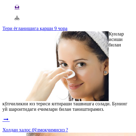
Тери ёғланишига қарши 9 чора
Кунлар
исиши
билан
кўпчиликни юз териси ялтираши ташвишга солади. Бунинг
уй шароитидаги ечимлари билан таништирамиз.
Холдан халос бўлмоқчимисиз ?