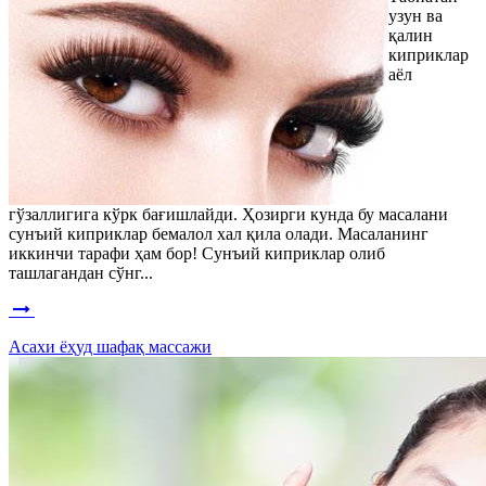
узун ва
қалин
киприклар
аёл
гўзаллигига кўрк бағишлайди. Ҳозирги кунда бу масалани
сунъий киприклар бемалол хал қила олади. Масаланинг
иккинчи тарафи ҳам бор! Сунъий киприклар олиб
ташлагандан сўнг...
Асахи ёҳуд шафақ массажи