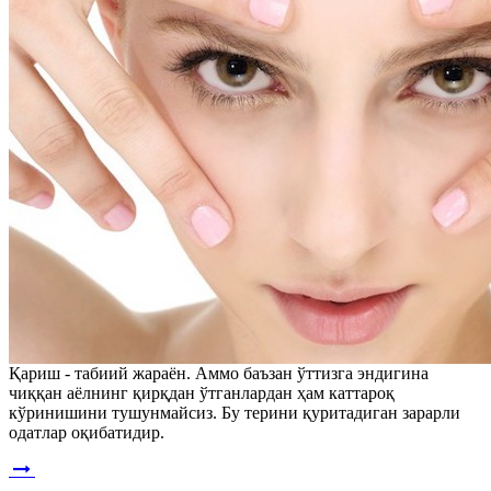
Қариш - табиий жараён. Аммо баъзан ўттизга эндигина
чиққан аёлнинг қирқдан ўтганлардан ҳам каттароқ
кўринишини тушунмайсиз. Бу терини қуритадиган зарарли
одатлар оқибатидир.