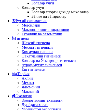
Болалар учун
Болалар учун
Болалар спорти ҳақида мақолалар
Бўлим ва тўгараклар
Рухий саломатлик
Мезонлари
Маъноларнинг аниқланиши
Гўзаллик ва саломатлик
Гигиена
Шахсий гигиена
Мехнат гигиенаси
Коммунал гигиена
Овқатланиш гигиенаси
Болалар ва Ўсмирлар гигиенаси
Атроф мухит гигиенаси
Ёш гигиенаси
Тарбия
Аклий
Мехнат
Жисмоний
Маънавий
Экология
Экологиянинг ахамияти
Дунёдаги холат
Узбекистон экологияси