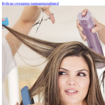
Куйган сочларни парваришлаймиз!