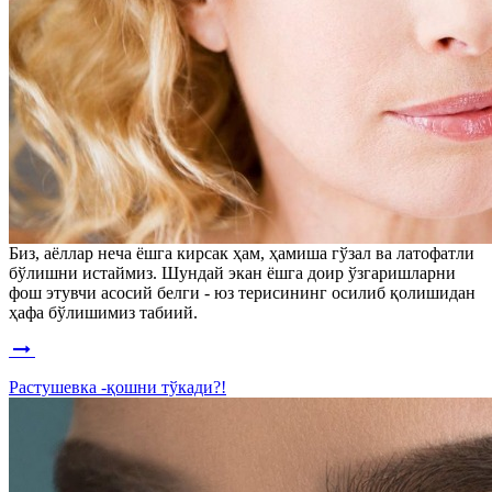
Биз, аёллар неча ёшга кирсак ҳам, ҳамиша гўзал ва латофатли
бўлишни истаймиз. Шундай экан ёшга доир ўзгаришларни
фош этувчи асосий белги - юз терисининг осилиб қолишидан
ҳафа бўлишимиз табиий.
Растушевка -қошни тўкади?!