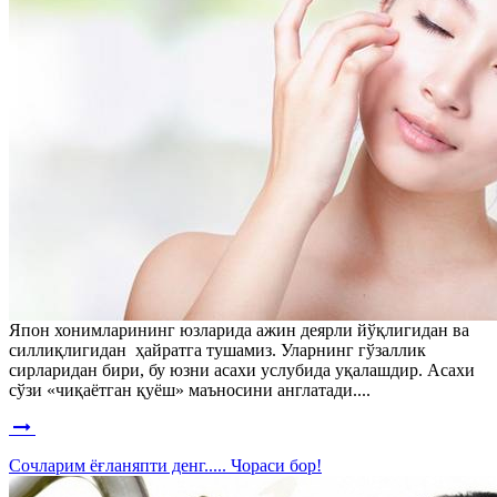
Япон хонимларининг юзларида ажин деярли йўқлигидан ва
силлиқлигидан ҳайратга тушамиз. Уларнинг гўзаллик
сирларидан бири, бу юзни асахи услубида уқалашдир. Асахи
сўзи «чиқаётган қуёш» маъносини англатади....
Сочларим ёғланяпти денг..... Чораси бор!