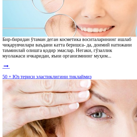
Бир-биридан ўтаман деган косметика воситаларининг ишлаб
чиқарувчилари ваъдани катта беришса- да, доимий натижани
таъминлай олишга қодир эмаслар. Негаки, гўзаллик
муолажаси ичкаридан, яъни организмнинг муҳим...
50 + Юз териси эластиклигини тиклаймиз