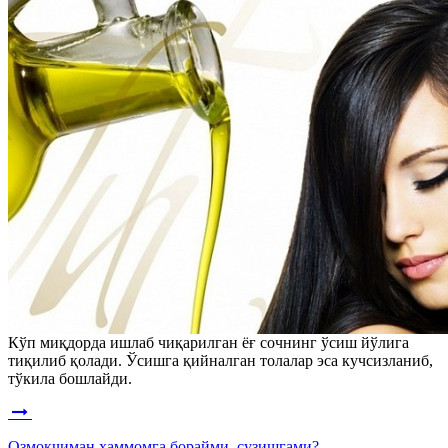
Кўп миқдорда ишлаб чиқарилган ёғ сочнинг ўсиш йўлига
тиқилиб қолади. Ўсишга қийналган толалар эса кучсизланиб,
тўкила бошлайди.
Озмоқчиман ҳаммомга борайми, сузишгами?