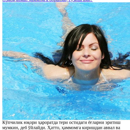
Кўпчилик юқори ҳароратда тери остидаги ёғларни эритиш
мумкин, деб ўйлайди. Ҳатто, ҳаммомга киришдан аввал ва