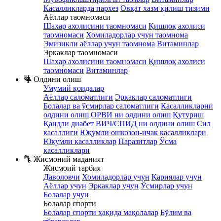
Касалликларда пархез
Овқат хазм қилиш тизими
Аёллар таомномаси
Шахар ахолисини таомномаси
Қишлоқ ахолиси
таомномаси
Хомиладорлар учун таомнома
Эмизикли аёллар учун таомнома
Витаминлар
Эркаклар таомномаси
Шахар ахолисини таомномаси
Қишлоқ ахолиси
таомномаси
Витаминлар
Олдини олиш
Умумий қоидалар
Аёллар саломатлиги
Эркаклар саломатлиги
Болалар ва ўсмирлар саломатлиги
Касалликларни
олдини олиш
ОРВИ ни олдини олиш
Қутуриш
Қандли диабет
ВИЧ/СПИД ни олдини олиш
Сил
касаллиги
Юқумли ошкозон-ичак касалликлари
Юқумли касалликлар
Паразитлар
Ўсма
касалликлари
Жисмоний маданият
Жисмоий тарбия
Даволовчи
Хомиладорлар учун
Қариялар учун
Аёллар учун
Эркаклар учун
Ўсмирлар учун
Болалар учун
Болалар спорти
Болалар спорти ҳақида мақолалар
Бўлим ва