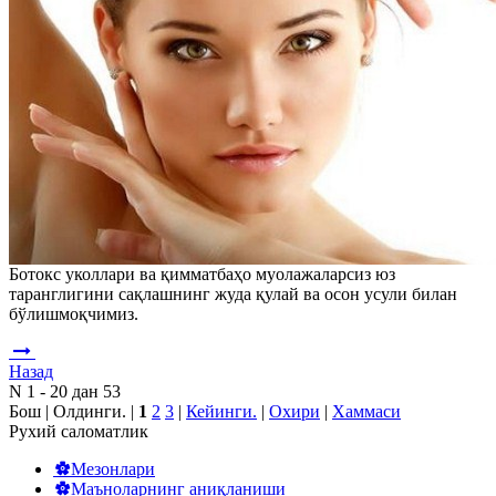
Ботокс уколлари ва қимматбаҳо муолажаларсиз юз
таранглигини сақлашнинг жуда қулай ва осон усули билан
бўлишмоқчимиз.
Назад
N 1 - 20 дан 53
Бош | Олдинги. |
1
2
3
|
Кейинги.
|
Охири
|
Хаммаси
Рухий саломатлик
Мезонлари
Маъноларнинг аниқланиши