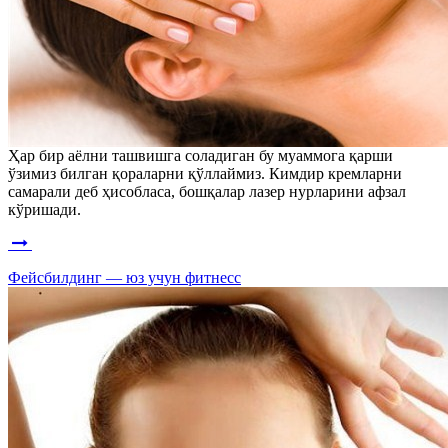
Ҳap бир аёлни ташвишга соладиган бу муаммога қарши
ўзимиз билган қораларни қўллаймиз. Кимдир кремларни
самарали деб ҳисобласа, бошқалар лазер нурларини афзал
кўришади.
Фейсбилдинг — юз учун фитнесс