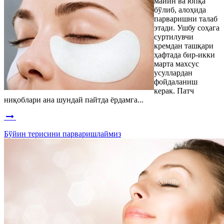
майин ва юпқа
бўлиб, алоҳида
парваришни талаб
этади. Ушбу соҳага
суртилувчи
кремдан ташқари
ҳафтада бир-икки
марта махсус
усуллардан
фойдаланиш
керак. Патч
ниқоблари ана шундай пайтда ёрдамга...
Бўйин терисини парваришлаймиз