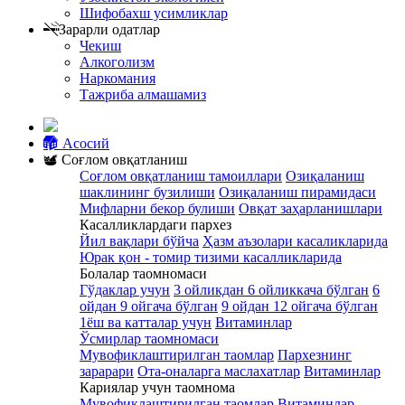
Шифобахш усимликлар
Зарарли одатлар
Чекиш
Алкоголизм
Наркомания
Тажриба алмашамиз
Асосий
Соғлом овқатланиш
Соғлом овқатланиш тамоиллари
Озиқаланиш
шаклининг бузилиши
Озиқаланиш пирамидаси
Мифларни бекор булиши
Овқат заҳарланишлари
Касалликлардаги пархез
Йил вақлари бўйча
Ҳазм аъзолари касаликларида
Юрак қон - томир тизими касалликларида
Болалар таомномаси
Гўдаклар учун
3 ойликдан 6 ойликкача бўлган
6
ойдан 9 ойгача бўлган
9 ойдан 12 ойгача бўлган
1ёш ва катталар учун
Витаминлар
Ўсмирлар таомномаси
Мувофиклаштирилган таомлар
Пархезнинг
зарарари
Ота-оналарга маслахатлар
Витаминлар
Кариялар учун таомнома
Мувофиклаштирилган таомлар
Витаминлар