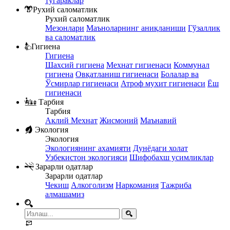
тўгараклар
Рухий саломатлик
Рухий саломатлик
Мезонлари
Маъноларнинг аниқланиши
Гўзаллик
ва саломатлик
Гигиена
Гигиена
Шахсий гигиена
Мехнат гигиенаси
Коммунал
гигиена
Овқатланиш гигиенаси
Болалар ва
Ўсмирлар гигиенаси
Атроф мухит гигиенаси
Ёш
гигиенаси
Тарбия
Тарбия
Аклий
Мехнат
Жисмоний
Маънавий
Экология
Экология
Экологиянинг ахамияти
Дунёдаги холат
Узбекистон экологияси
Шифобахш усимликлар
Зарарли одатлар
Зарарли одатлар
Чекиш
Алкоголизм
Наркомания
Тажриба
алмашамиз