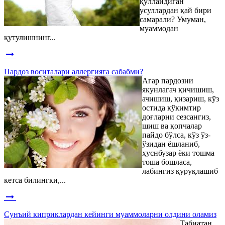
қўллайдиган
усуллардан қай бири
самарали? Умуман,
муаммодан
қутулишнинг...
Пардоз воситалари аллергияга сабабми?
Агар пардозни
якунлагач қичишиш,
ачишиш, қизариш, кўз
остида кўкимтир
доғларни сезсангиз,
шиш ва қопчалар
пайдо бўлса, кўз ўз-
ўзидан ёшланиб,
ҳуснбузар ёки тошма
тоша бошласа,
лабингиз қуруқлашиб
кетса билингки,...
Сунъий киприклардан кейинги муаммоларни олдини оламиз
Табиатан