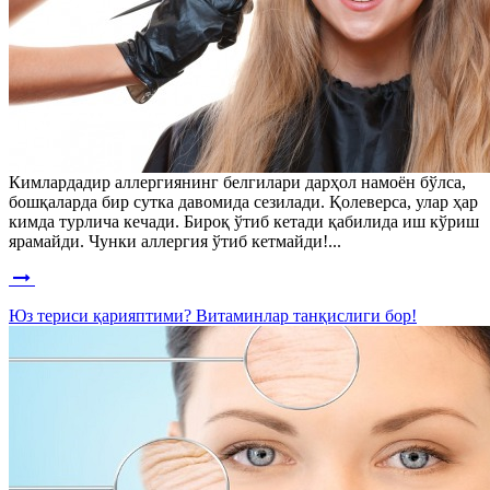
Кимлардадир аллергиянинг белгилари дарҳол намоён бўлса,
бошқаларда бир сутка давомида сезилади. Қолеверса, улар ҳар
кимда турлича кечади. Бироқ ўтиб кетади қабилида иш кўриш
ярамайди. Чунки аллергия ўтиб кетмайди!...
Юз териси қарияптими? Витаминлар танқислиги бор!