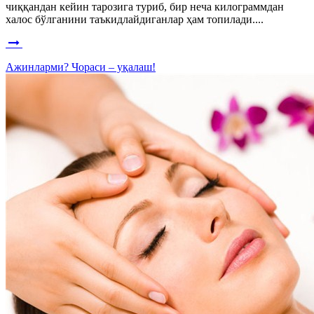
чиққандан кейин тарозига туриб, бир неча килограммдан
халос бўлганини таъкидлайдиганлар ҳам топилади....
Ажинларми? Чораси – уқалаш!