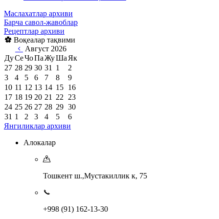
Маслахатлар архиви
Барча савол-жавоблар
Рецептлар архиви
Воқеалар тақвими
Август 2026
Ду
Се
Чо
Па
Жу
Ша
Як
27
28
29
30
31
1
2
3
4
5
6
7
8
9
10
11
12
13
14
15
16
17
18
19
20
21
22
23
24
25
26
27
28
29
30
31
1
2
3
4
5
6
Янгиликлар архиви
Алокалар
Тошкент ш.,Мустакиллик к, 75
+998 (91) 162-13-30