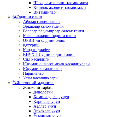
Шахар ахолисини таомномаси
Қишлоқ ахолиси таомномаси
Витаминлар
Олдини олиш
Аёллар саломатлиги
Эркаклар саломатлиги
Болалар ва ўсмирлар саломатлиги
Касалликларни олдини олиш
ОРВИ ни олдини олиш
Қутуриш
Қандли диабет
ВИЧ/СПИД ни олдини олиш
Сил касаллиги
Юқумли ошкозон-ичак касалликлари
Юқумли касалликлар
Паразитлар
Ўсма касалликлари
Жисмоний маданият
Жисмоий тарбия
Даволовчи
Хомиладорлар учун
Қариялар учун
Аёллар учун
Эркаклар учун
Ўсмирлар учун