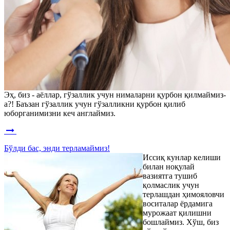
Эҳ, биз - аёллар, гўзаллик учун нималарни қурбон қилмаймиз-
а?! Баъзан гўзаллик учун гўзалликни қурбон қилиб
юборганимизни кеч англаймиз.
Бўлди бас, энди терламаймиз!
Иссиқ кунлар келиши
билан ноқулай
вазиятга тушиб
қолмаслик учун
терлашдан ҳимояловчи
воситалар ёрдамига
мурожаат қилишни
бошлаймиз. Хўш, биз