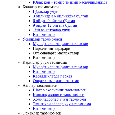
Юрак қон - томир тизими касалликларида
Болалар таомномаси
Гўдаклар учун
3 ойликдан 6 ойликкача бўлган
6 ойдан 9 ойгача бўлган
9 ойдан 12 ойгача бўлган
1ёш ва катталар учун
Витаминлар
Ўсмирлар таомномаси
Мувофиклаштирилган таомлар
Пархезнинг зарарари
Ота-оналарга маслахатлар
Витаминлар
Кариялар учун таомнома
Мувофиклаштирилган таомлар
Витаминлар
Касалликларда пархез
Овқат хазм қилиш тизими
Аёллар таомномаси
Шахар ахолисини таомномаси
Қишлоқ ахолиси таомномаси
Хомиладорлар учун таомнома
Эмизикли аёллар учун таомнома
Витаминлар
Эркаклар таомномаси