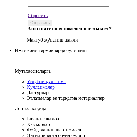
Сбросить
Отправить
Заполните поля помеченные знаком *
Мактуб жўнатиш шакли
Ижтимоий тармокларда бўлишиш
Мутахассисларга
Услубий қўлланма
Қўлланмалар
Дастурлар
Этлатмалар ва тарқатма материаллар
Лойиха хақида
Бизнинг жамоа
Хамкорлар
Фойдаланиш шартномаси
Янгиликларга обуна бўлиш