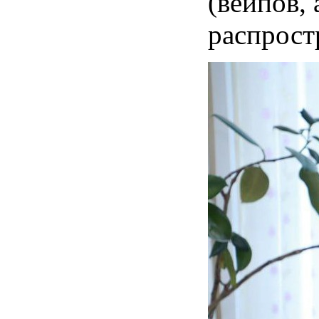
(вейпов, 
распрост