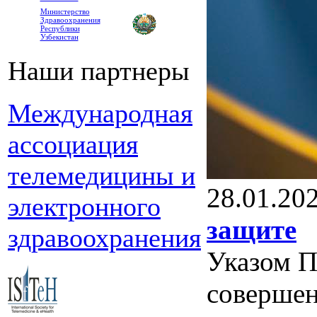
Министерство
Здравоохранения
Республики
Узбекистан
Наши партнеры
Международная
ассоциация
телемедицины и
28.01.20
электронного
защите
здравоохранения
Указом П
совершен