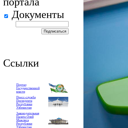
портала
Документы
Ссылки
Портал
Государственной
власти
Пресс-служба
Президента
Республики
Узбекистан
Законодательная
Палата Олий
Мажлиса
Республики
Узбекистан