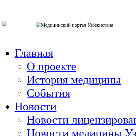
o`zb
рус
eng
Главная
О проекте
История медицины
События
Новости
Новости лицензирова
Новости медицины Уз