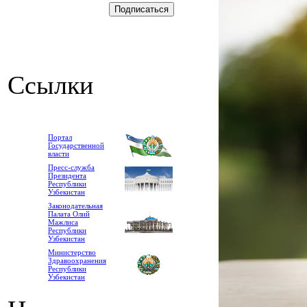
Ссылки
Портал
Государственной
власти
Пресс-служба
Президента
Республики
Узбекистан
Законодательная
Палата Олий
Мажлиса
Республики
Узбекистан
Министерство
Здравоохранения
Республики
Узбекистан