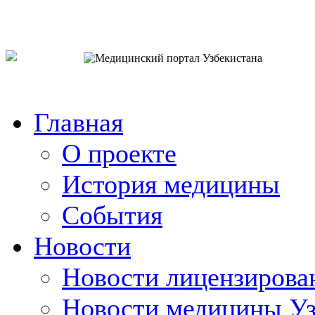
o`zb
рус
eng
Главная
О проекте
История медицины
События
Новости
Новости лицензирова
Новости медицины Уз