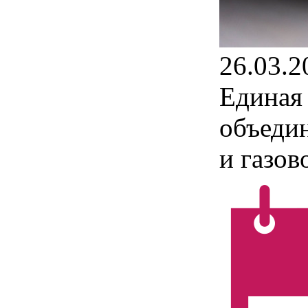
26.03.2
Единая 
объеди
и газов