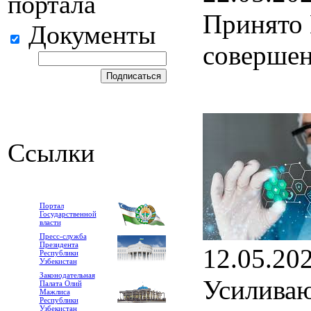
портала
Принято 
Документы
совершен
Ссылки
Портал
Государственной
власти
Пресс-служба
Президента
12.05.20
Республики
Узбекистан
Законодательная
Усиливаю
Палата Олий
Мажлиса
Республики
Узбекистан