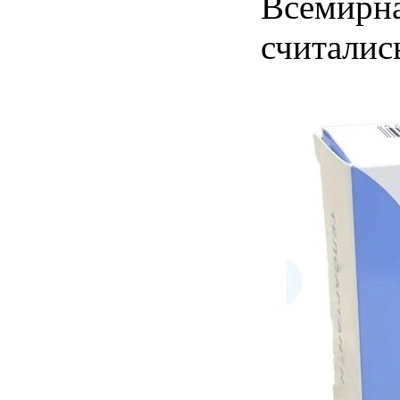
Всемирна
считалис