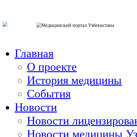
o`zb
рус
eng
Главная
О проекте
История медицины
События
Новости
Новости лицензирова
Новости медицины Уз