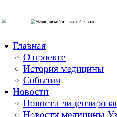
o`zb
рус
eng
Главная
О проекте
История медицины
События
Новости
Новости лицензирова
Новости медицины Уз