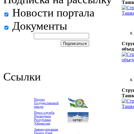
Ташк
Новости портала
Документы
к
Струк
объе
Ссылки
к
Струк
Ташк
Портал
Государственной
власти
Пресс-служба
Президента
Республики
Узбекистан
Законодательная
Палата Олий