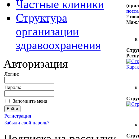
Частные клиники
(прил
пост
Структура
2 июн
Мажли
организации
к
здравоохранения
Стру
Респ
Авторизация
Логин:
к
Пароль:
Струк
Запомнить меня
Регистрация
Забыли свой пароль?
к
Подписка на рассылку
Струк