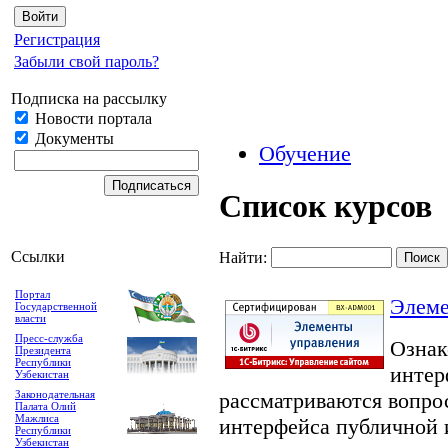
Регистрация
Забыли свой пароль?
Подписка на рассылку
Новости портала
Документы
Обучение
Список курсов
Ссылки
Найти:
Портал
Элеме
Государственной
власти
Пресс-служба
Ознак
Президента
Республики
интер
Узбекистан
рассматриваются вопро
Законодательная
Палата Олий
Мажлиса
интерфейса публичной 
Республики
Узбекистан