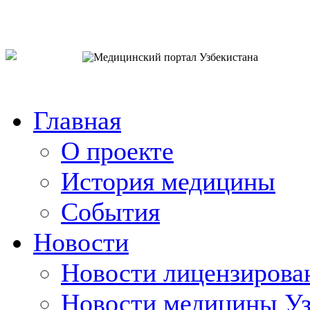
o`zb
рус
eng
Главная
О проекте
История медицины
События
Новости
Новости лицензирова
Новости медицины Уз