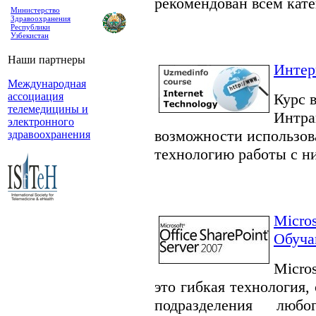
рекомендован всем кате
Министерство
Здравоохранения
Республики
Узбекистан
Наши партнеры
Интер
Международная
Курс 
ассоциация
телемедицины и
Интра
электронного
возможности использова
здравоохранения
технологию работы с н
Micros
Обуча
Micro
это гибкая технология
подразделения люб