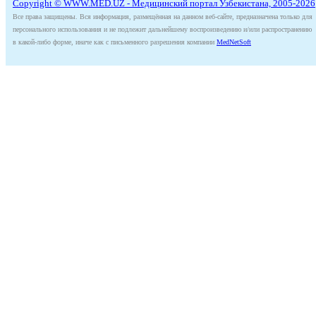
Copyright © WWW.MED.UZ - Медицинский портал Узбекистана, 2005-2026
Все права защищены. Вся информация, размещённая на данном веб-сайте, предназначена только для
персонального использования и не подлежит дальнейшему воспроизведению и/или распространению
в какой-либо форме, иначе как с письменного разрешения компании
MedNetSoft