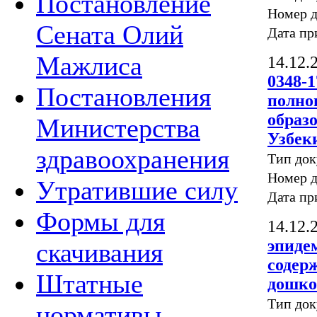
Постановление
Номер д
Сената Олий
Дата пр
Мажлиса
14.12.
0348-
Постановления
полно
образ
Министерства
Узбек
здравоохранения
Тип до
Номер д
Утратившие силу
Дата пр
Формы для
14.12.
эпиде
скачивания
содер
Штатные
дошко
Тип до
нормативы