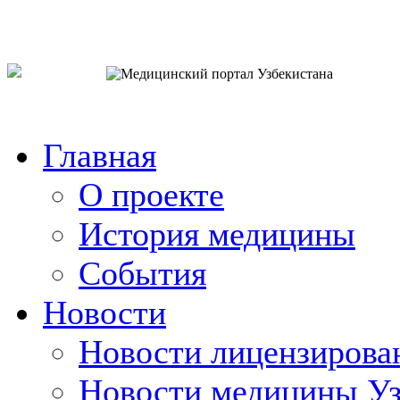
o`zb
рус
eng
Главная
О проекте
История медицины
События
Новости
Новости лицензирова
Новости медицины Уз