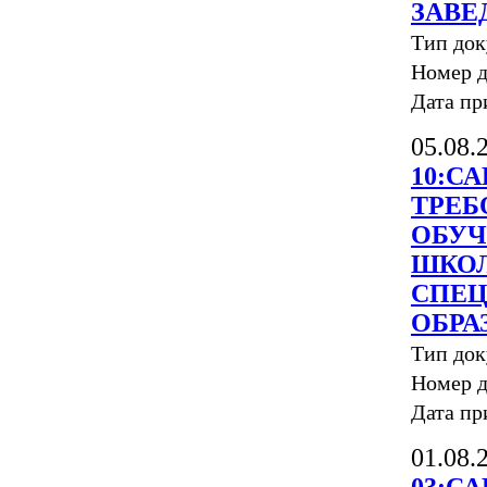
ЗАВЕ
Тип до
Номер д
Дата пр
05.08.
10:С
ТРЕБ
ОБУЧ
ШКОЛ
СПЕЦ
ОБРА
Тип до
Номер 
Дата пр
01.08.
03:С