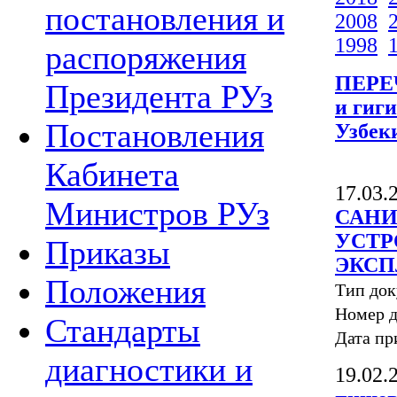
постановления и
2008
1998
распоряжения
ПЕРЕЧ
Президента РУз
и гиг
Постановления
Узбек
Кабинета
17.03.
Министров РУз
САНИ
УСТР
Приказы
ЭКСП
Положения
Тип до
Номер д
Стандарты
Дата пр
диагностики и
19.02.