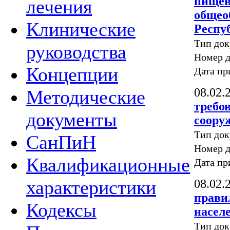
пищев
лечения
общео
Клинические
Респу
Тип до
руководства
Номер д
Концепции
Дата пр
08.02.
Методические
требо
документы
соору
Тип до
СанПиН
Номер д
Квалификационные
Дата пр
характеристики
08.02.
прави
Кодексы
насел
Тип до