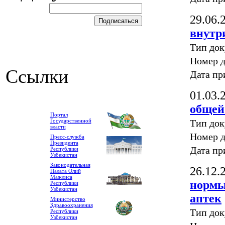
29.06.
внутр
Тип до
Номер д
Ссылки
Дата пр
01.03.
общей
Портал
Тип до
Государственной
власти
Номер д
Пресс-служба
Президента
Дата пр
Республики
Узбекистан
Законодательная
26.12.
Палата Олий
Мажлиса
нормы
Республики
Узбекистан
аптек
Министерство
Здравоохранения
Тип до
Республики
Узбекистан