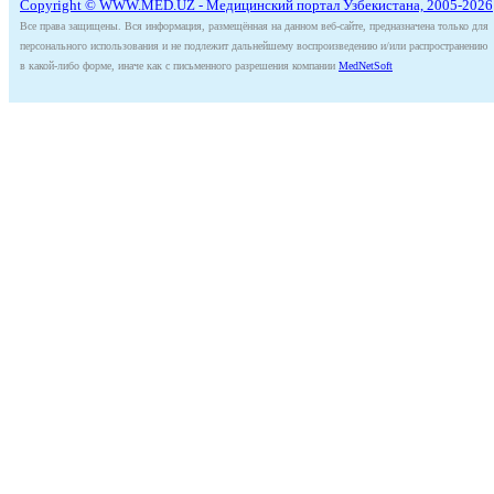
Copyright © WWW.MED.UZ - Медицинский портал Узбекистана, 2005-2026
Все права защищены. Вся информация, размещённая на данном веб-сайте, предназначена только для
персонального использования и не подлежит дальнейшему воспроизведению и/или распространению
в какой-либо форме, иначе как с письменного разрешения компании
MedNetSoft