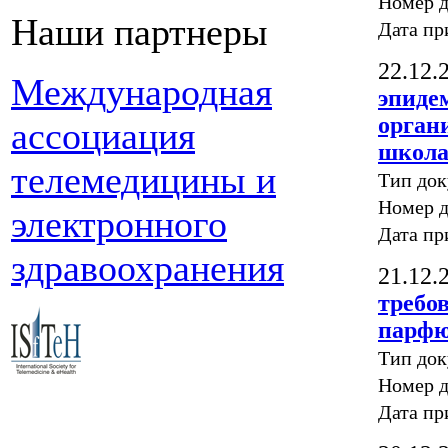
Номер д
Наши партнеры
Дата пр
22.12.
Международная
эпиде
орган
ассоциация
школа
телемедицины и
Тип до
Номер д
электронного
Дата пр
здравоохранения
21.12.
требо
парфю
Тип до
Номер д
Дата пр