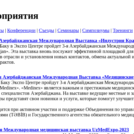
оприятия
сы
|
Конференции
|
Съезды
|
Семинары
|
Симпозиумы
|
Тренинги
 Азербайджанская Международная Выставка «Индустрия Красо
г.Баку в Экспо Центре пройдет 3-я Азербайджанская Междунаро
aijan». Эта выставка вновь послужит эффективной площадкой дл
в отрасли и установления новых контактов, обмена актуальной
рактов.
я Азербайджанская Международная Выставка «Медицинские
в Баку Экспо Центре пройдут 3-я Азербайджанская Международ
Medinex». «Medinex» является важным и престижным медицин
специалистов Азербайджана. На выставке ведущие местные и з
ы представят свои новинки и услуги, которые помогут улучшит
.
дится при активном участии и поддержке Объединения по упр
ми (TƏBİB) и Государственного агентства обязательного медиц
-я Международная медицинская выставка UzMedExpo-2023