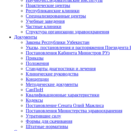
Научно-исследовательские институты
Практические центры
Республиканские клиники
Специализированные центры
Учебные заведения
Частные клиники
Структура организации здравоохранения
Документы
Законы Республики Узбекистан
Указы, постановления и распоряжения Президента 
Постановления Кабинета Министров РУз
Приказы
Положения
Стандарты диагностики и лечения
Клинические руководства
Концепции
Методические документы
СанПиН
Квалификационные характеристики
Кодексы
Постановление Сената Олий Мажлиса
Постановления Министерства здравоохранения
Утратившие силу
Формы для скачивания
Штатные нормативы