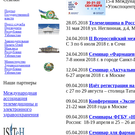
15-я Междунар
«Узэкспоцентр
Портал
Государственной
власти
28.05.2018
Телемедицина в Росси
Пресс-служба
31 мая 2018 ул. Неглинная, д.4,
Президента
Республики
Узбекистан
24.04.2018
II Всероссийский м
Законодательная
С 3 по 6 июля 2018 г. в Сочи
Палата Олий
Мажлиса
Республики
24.04.2018
Семинар «Фармацевт
Узбекистан
7-8 июня 2018 г. в городе Санкт
Министерство
Здравоохранения
Республики
12.04.2018
Семинар «Актуальны
Узбекистан
6-27 апреля 2018 г. в Москве
Наши партнеры
09.04.2018
Идёт регистрация н
с 27 по 29 августа – столица Тат
Международная
ассоциация
09.04.2018
Конференция «Экспе
телемедицины и
21-22 мая 2018 года в Москве
электронного
здравоохранения
09.04.2018
Семинары ФГБУ «НЦ
Россия: 18-19 апреля и 25 – 26 а
05.04.2018
Семинар для фармац