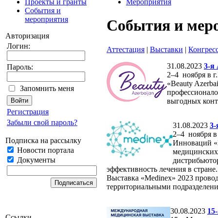
Проекты и гранты
Мероприятия
События и
мероприятия
События и мер
Авторизация
Логин:
Аттестация
|
Выставки
|
Конгрес
31.08.2023
3-я
Пароль:
2–4 ноября в 
«Beauty Azerb
Запомнить меня
профессионало
выгодных конт
Регистрация
Забыли свой пароль?
31.08.2023
3-
2–4 ноября 
Подписка на рассылку
Инноваций «
Новости портала
медицинских 
Документы
дистрибьютор
эффективность лечения в стране
Выставка «Medinex» 2023 прово
территориальными подразделения
30.08.2023
15
Ссылки