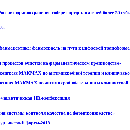
оссии: здравоохранение соберет представителей более 50 суб
8»
фармацевтике: фармотрасль на пути к цифровой трансформ
 процессов очистки на фармацевтическом производстве»
конгресс МАКМАХ по антимикробной терапии и клиническо
еренция МАКМАХ по антимикробной терапии и клинической
армацевтическая HR-конференция
ия системы контроля качества на фармпроизводстве»
ургический форум-2018