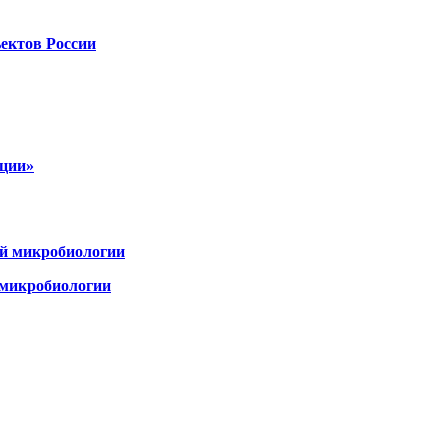
ъектов России
ации»
й микробиологии
 микробиологии