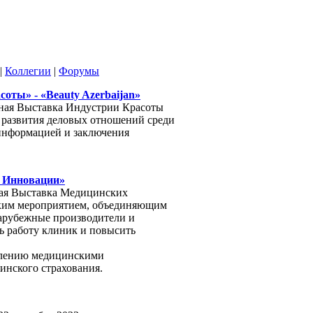
|
Коллегии
|
Форумы
ты» - «Beauty Azerbaijan»
дная Выставка Индустрии Красоты
я развития деловых отношений среди
 информацией и заключения
 Инновации»
ная Выставка Медицинских
ским мероприятием, объединяющим
арубежные производители и
ь работу клиник и повысить
авлению медицинскими
инского страхования.