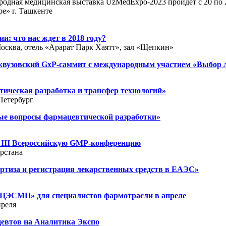
одная медицинская выставка UzMedExpo-2023 пройдет с 20 по 2
е» г. Ташкенте
и: что нас ждет в 2018 году?
 Москва, отель «Арарат Парк Хаятт», зал «Щепкин»
ежвузовский GxP-саммит с международным участием «Выбор 
ическая разработка и трансфер технологий»
-Петербург
е вопросы фармацевтической разработки»
а III Всероссийскую GMP-конференцию
арстана
ртиза и регистрация лекарственных средств в ЕАЭС»
ЭСМП» для специалистов фармотрасли в апреле
преля
евтов на Аналитика Экспо