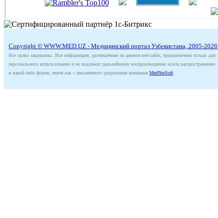
Copyright © WWW.MED.UZ - Медицинский портал Узбекистана, 2005-2026
Все права защищены. Вся информация, размещённая на данном веб-сайте, предназначена только для
персонального использования и не подлежит дальнейшему воспроизведению и/или распространению
в какой-либо форме, иначе как с письменного разрешения компании
MedNetSoft