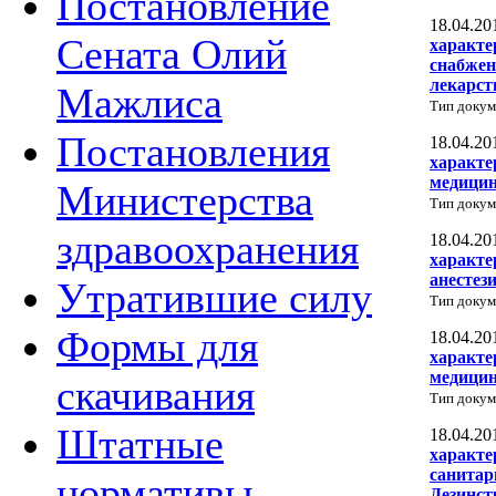
Постановление
18.04.20
Сената Олий
характе
снабжен
лекарст
Мажлиса
Тип докум
Постановления
18.04.20
характе
медицин
Министерства
Тип докум
здравоохранения
18.04.20
характе
анестез
Утратившие силу
Тип докум
Формы для
18.04.20
характе
медицин
скачивания
Тип докум
Штатные
18.04.20
характе
санитар
нормативы
Дезинст