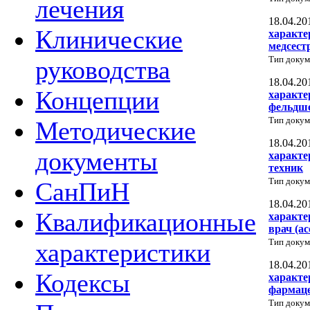
лечения
18.04.20
Клинические
характе
медсест
Тип докум
руководства
18.04.20
Концепции
характе
фельдш
Тип докум
Методические
18.04.20
документы
характе
техник
Тип докум
СанПиН
18.04.20
Квалификационные
характе
врач (ас
Тип докум
характеристики
18.04.20
Кодексы
характе
фармац
Тип докум