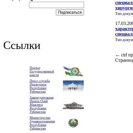
специал
хирурги
Тип докум
17.03.20
характе
специал
Тип докум
Ссылки
←
ctrl
п
Страниц
Портал
Государственной
власти
Пресс-служба
Президента
Республики
Узбекистан
Законодательная
Палата Олий
Мажлиса
Республики
Узбекистан
Министерство
Здравоохранения
Республики
Узбекистан