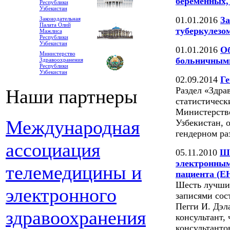
беременных,
Республики
Узбекистан
01.01.2016
За
Законодательная
Палата Олий
туберкулезо
Мажлиса
Республики
Узбекистан
01.01.2016
Об
Министерство
больничными
Здравоохранения
Республики
Узбекистан
02.09.2014
Ге
Раздел «Здра
Наши партнеры
статистическ
Министерств
Международная
Узбекистан, 
гендерном ра
ассоциация
05.11.2010
Ше
электронным
телемедицины и
пациента (E
Шесть лучших
электронного
записями сос
Пегги И. Дэл
здравоохранения
консультант,
консультанто