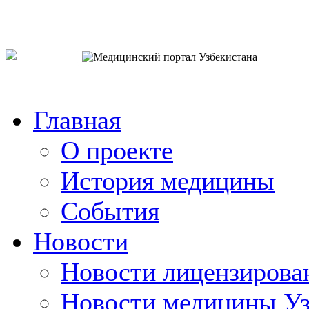
o`zb
рус
eng
Главная
О проекте
История медицины
События
Новости
Новости лицензирова
Новости медицины Уз