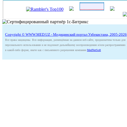
Copyright © WWW.MED.UZ - Медицинский портал Узбекистана, 2005-2026
Все права защищены. Вся информация, размещённая на данном веб-сайте, предназначена только для
персонального использования и не подлежит дальнейшему воспроизведению и/или распространению
в какой-либо форме, иначе как с письменного разрешения компании
MedNetSoft