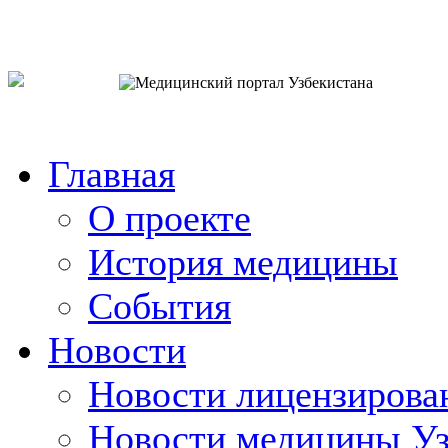
o`zb
рус
eng
Главная
О проекте
История медицины
События
Новости
Новости лицензирова
Новости медицины Уз