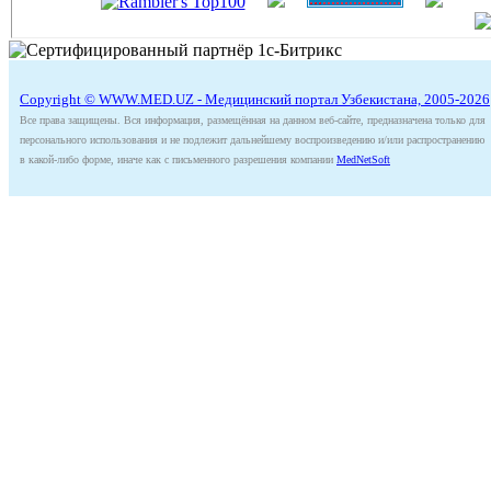
Copyright © WWW.MED.UZ - Медицинский портал Узбекистана, 2005-2026
Все права защищены. Вся информация, размещённая на данном веб-сайте, предназначена только для
персонального использования и не подлежит дальнейшему воспроизведению и/или распространению
в какой-либо форме, иначе как с письменного разрешения компании
MedNetSoft