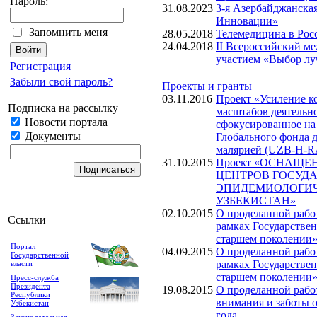
Пароль:
31.08.2023
3-я Азербайджанск
Инновации»
Запомнить меня
28.05.2018
Телемедицина в Росс
24.04.2018
II Всероссийский м
участием «Выбор лу
Регистрация
Забыли свой пароль?
Проекты и гранты
03.11.2016
Проект «Усиление к
Подписка на рассылку
масштабов деятельно
Новости портала
сфокусированное на 
Документы
Глобального фонда 
малярией (UZB-H-R
31.10.2015
Проект «ОСНАЩ
ЦЕНТРОВ ГОСУД
ЭПИДЕМИОЛОГИЧ
УЗБЕКИСТАН»
02.10.2015
О проделанной рабо
Ссылки
рамках Государстве
старшем поколении» 
Портал
04.09.2015
О проделанной рабо
Государственной
рамках Государстве
власти
старшем поколении» 
Пресс-служба
Президента
19.08.2015
О проделанной рабо
Республики
внимания и заботы о
Узбекистан
года