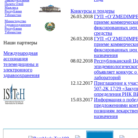
Законодательная
Палата Олий
Мажлиса
Конкурсы и тендеры
Республики
Узбекистан
26.03.2018
ГУП «O’ZMEDIMPEKS
Министерство
приеме коммерчески
Здравоохранения
фиксированных цен 
Республики
Узбекистан
средства
26.03.2018
ГУП «O’ZMEDIMPEKS
Наши партнеры
приеме коммерчески
фиксированных цен 
Международная
назначения
ассоциация
08.02.2018
Республиканский Це
телемедицины и
эпидемиологическог
электронного
объявляет конкурс о
здравоохранения
лабораторий
12.12.2017
Приглашение к учас
507-2К 17/29 «Закуп
определения РНК В
15.03.2017
Информация о побед
предложениями конт
позициям лекарстве
назначения