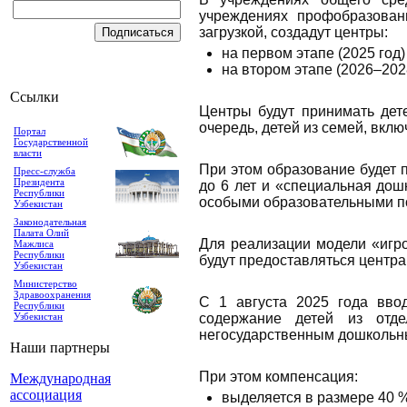
учреждениях профобразован
загрузкой, создадут центры:
на первом этапе (2025 год)
на втором этапе (2026–2028
Ссылки
Центры будут принимать дет
очередь, детей из семей, вкл
Портал
Государственной
власти
При этом образование будет п
Пресс-служба
Президента
до 6 лет и «специальная дошк
Республики
особыми образовательными п
Узбекистан
Законодательная
Палата Олий
Для реализации модели «игр
Мажлиса
Республики
будут предоставляться центр
Узбекистан
Министерство
Здравоохранения
С 1 августа 2025 года ввод
Республики
Узбекистан
содержание детей из отде
негосударственным дошкольн
Наши партнеры
При этом компенсация:
Международная
ассоциация
выделяется в размере 40 %