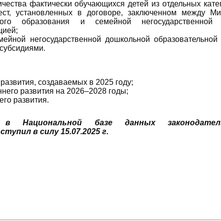
ичества фактически обучающихся детей из отдельных кате
ст, установленных в договоре, заключенном между Ми
ого образования и семейной негосударственной 
цией;
емейной негосударственной дошкольной образовательной
субсидиями.
развития, создаваемых в 2025 году;
него развития на 2026–2028 годы;
его развития.
н в Национальной базе данных законодате
тупил в силу 15.07.2025 г.
Подробнее:
https://www.nor