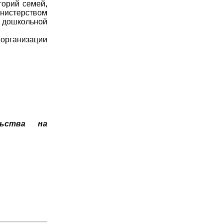
горий семей,
нистерством
дошкольной
 организации
льства на
ma.uz/ru/novoe_v_zakonodatelstve/centry_rannego_razvi