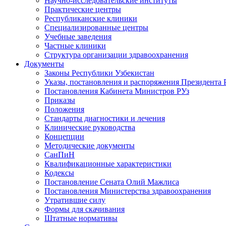
Научно-исследовательские институты
Практические центры
Республиканские клиники
Специализированные центры
Учебные заведения
Частные клиники
Структура организации здравоохранения
Документы
Законы Республики Узбекистан
Указы, постановления и распоряжения Президента 
Постановления Кабинета Министров РУз
Приказы
Положения
Стандарты диагностики и лечения
Клинические руководства
Концепции
Методические документы
СанПиН
Квалификационные характеристики
Кодексы
Постановление Сената Олий Мажлиса
Постановления Министерства здравоохранения
Утратившие силу
Формы для скачивания
Штатные нормативы