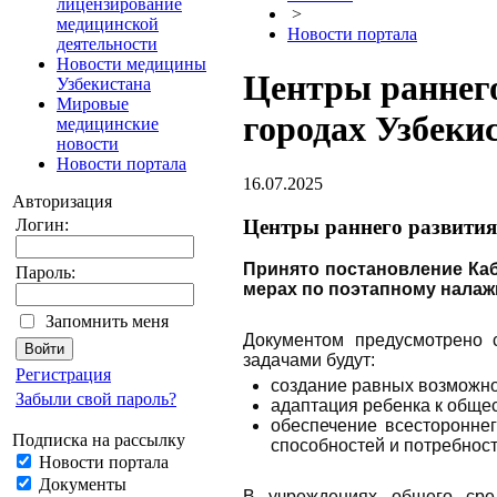
лицензирование
>
медицинской
Новости портала
деятельности
Новости медицины
Центры раннего
Узбекистана
Мировые
городах Узбеки
медицинские
новости
Новости портала
16.07.2025
Авторизация
Центры раннего развития 
Логин:
Принято постановление Каб
Пароль:
мерах по поэтапному налаж
Запомнить меня
Документом предусмотрено 
задачами будут:
Регистрация
создание равных возможно
Забыли свой пароль?
адаптация ребенка к обще
обеспечение всестороннег
Подписка на рассылку
способностей и потребност
Новости портала
Документы
В учреждениях общего сред