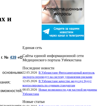
ах и
Единая сеть
Сайты единой информационной сети
 г. №
439
«О
Медицинского портала Узбекистана
Последние новости
х основными
22.05.2026
В Узбекистане Фитосанитарный контроль
экспорта переведут на систему управления рисками
12.05.2026
В Узбекистане качество медуслуг будут
вания;
контролировать по единым стандартам
08.05.2026
Новые возможности для частной медицины
озможностей,
Узбекистана
Новые статьи
ганизациях,