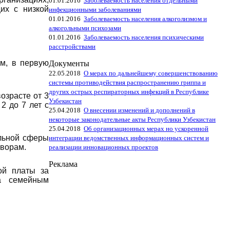
01.01.2016
Заболеваемость населения отдельными
их с низкой
инфекционными заболеваниями
01.01.2016
Заболеваемость населения алкоголизмом и
алкогольными психозами
01.01.2016
Заболеваемость населения психическими
расстройствами
м, в первую
Документы
22.05.2018
О мерах по дальнейшему совершенствованию
системы противодействия распространению гриппа и
других острых респираторных инфекций в Республике
озрасте от 3
Узбекистан
2 до 7 лет с
25.04.2018
О внесении изменений и дополнений в
некоторые законодательные акты Республики Узбекистан
25.04.2018
Об организационных мерах но ускоренной
льной сферы
интеграции ведомственных информационных систем и
оворам.
реализации инновационных проектов
Реклама
ой платы за
а семейным