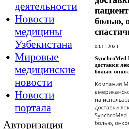
деятельности
пациент
Новости
болью, 
медицины
спастич
Узбекистана
08.11.2023
Мировые
SynchroMed 
доставки ле
медицинские
болью, онко
новости
Компания Me
американско
Новости
на использо
портала
доставки ле
SynchroMed 
Авторизация
болью, онко