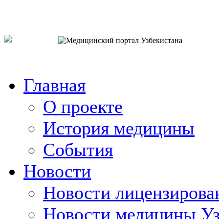
o`zb
рус
eng
Главная
О проекте
История медицины
События
Новости
Новости лицензирова
Новости медицины Уз