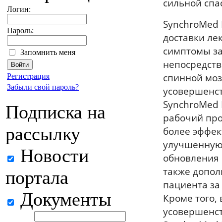
сильной спа
Логин:
SynchroMed 
Пароль:
доставки лек
симптомы за
Запомнить меня
непосредств
спинной мозг
Регистрация
Забыли свой пароль?
усовершенст
SynchroMed 
Подписка на
рабочий про
рассылку
более эффек
улучшенную 
Новости
обновления 
также допо
портала
пациента за
Документы
Кроме того, 
усовершенст