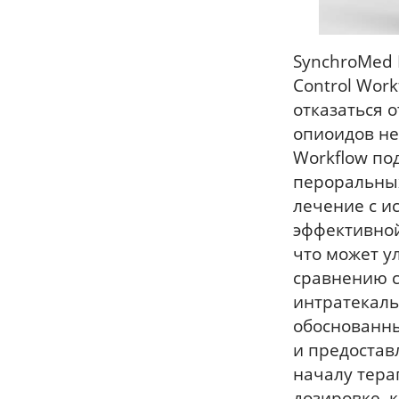
SynchroMed I
Control Wor
отказаться 
опиоидов не
Workflow по
пероральных
лечение с 
эффективной
что может у
сравнению с
интратекаль
обоснованны
и предостав
началу тера
дозировке, 