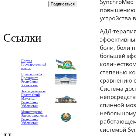
SynchroMed 
повышению 
устройства 
АДЛ-терапия
Ссылки
эффективный
боли, боли 
большей эф
Портал
количеством
Государственной
власти
степенью ко
Пресс-служба
Президента
сравнению 
Республики
Узбекистан
Система дос
Законодательная
непосредств
Палата Олий
Мажлиса
Республики
спинной моз
Узбекистан
небольшому
Министерство
Здравоохранения
Республики
работающему
Узбекистан
системой Sy