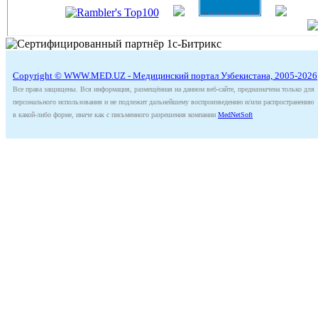
Copyright © WWW.MED.UZ - Медицинский портал Узбекистана, 2005-2026
Все права защищены. Вся информация, размещённая на данном веб-сайте, предназначена только для
персонального использования и не подлежит дальнейшему воспроизведению и/или распространению
в какой-либо форме, иначе как с письменного разрешения компании
MedNetSoft