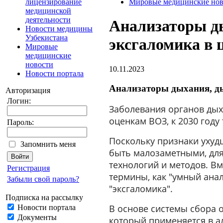
лицензирование
Мировые медицинские нов
медицинской
деятельности
Анализаторы д
Новости медицины
Узбекистана
эксгаломика в 
Мировые
медицинские
новости
10.11.2023
Новости портала
Анализаторы дыхания, ды
Авторизация
Логин:
Заболевания органов дых
оценкам ВОЗ, к 2030 году
Пароль:
Поскольку признаки ухуд
Запомнить меня
быть малозаметными, дл
технологий и методов. В
Регистрация
термины, как "умный анал
Забыли свой пароль?
"эксгаломика".
Подписка на рассылку
В основе системы сбора 
Новости портала
Документы
который применяется в а