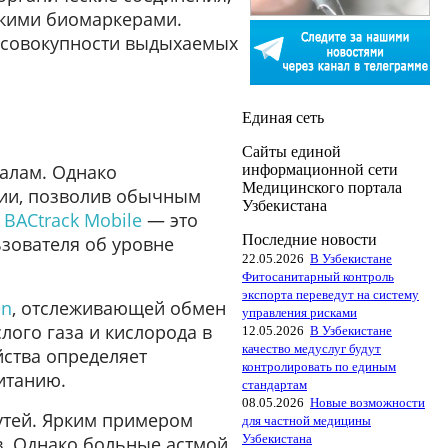
скими биомаркерами.
 совокупности выдыхаемых
Единая сеть
Сайты единой
алам. Однако
информационной сети
Медицинского портала
гии, позволив обычным
Узбекистана
р
BACtrack Mobile
— это
Последние новости
зователя об уровне
22.05.2026
В Узбекистане
Фитосанитарный контроль
экспорта переведут на систему
en
, отслеживающей обмен
управления рисками
лого газа и кислорода в
12.05.2026
В Узбекистане
качество медуслуг будут
ства определяет
контролировать по единым
итанию.
стандартам
08.05.2026
Новые возможности
утей. Ярким примером
для частной медицины
Узбекистана
в. Однако больные астмой