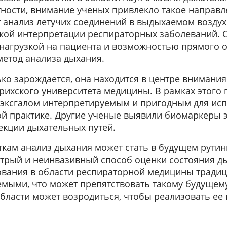
тности, внимание ученых привлекло такое направл
 анализ летучих соединений в выдыхаемом возду
кой интерпретации респираторных заболеваний. О
нагрузкой на пациента и возможностью прямого от
метод анализа дыхания.
ько зарождается, она находится в центре внимания
рихского университета медицины. В рамках этого 
 эксгалом интерпретируемым и пригодным для ис
й практике. Другие ученые выявили биомаркеры э
кции дыхательных путей.
ткам анализ дыхания может стать в будущем рути
трый и неинвазивный способ оценки состояния д
ования в области респираторной медицины тради
мыми, что может препятствовать такому будущем
 области может возродиться, чтобы реализовать е