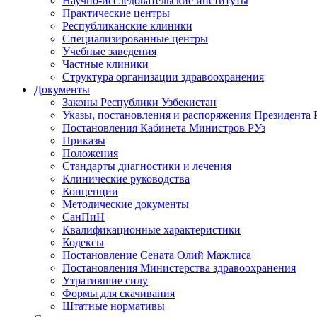
Научно-исследовательские институты
Практические центры
Республиканские клиники
Специализированные центры
Учебные заведения
Частные клиники
Структура организации здравоохранения
Документы
Законы Республики Узбекистан
Указы, постановления и распоряжения Президента 
Постановления Кабинета Министров РУз
Приказы
Положения
Стандарты диагностики и лечения
Клинические руководства
Концепции
Методические документы
СанПиН
Квалификационные характеристики
Кодексы
Постановление Сената Олий Мажлиса
Постановления Министерства здравоохранения
Утратившие силу
Формы для скачивания
Штатные нормативы