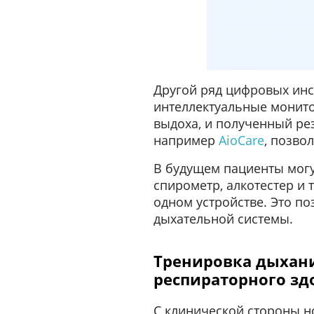
Другой ряд цифровых инс
интеллектуальные монито
выдоха, и полученный рез
например
AioCare
, позво
В будущем пациенты могу
спирометр, алкотестер и 
одном устройстве. Это п
дыхательной системы.
Тренировка дыхани
респираторного зд
С клинической стороны н