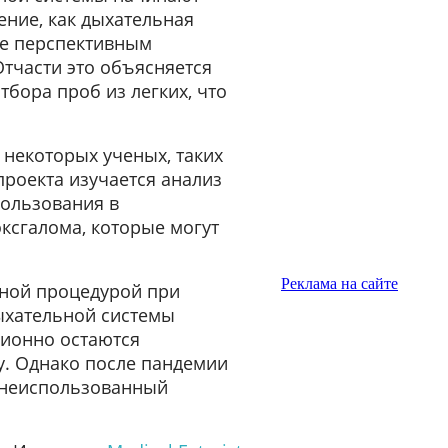
ение, как дыхательная
хе перспективным
тчасти это объясняется
бора проб из легких, что
 некоторых ученых, таких
проекта изучается анализ
пользования в
ксгалома, которые могут
Реклама на сайте
нной процедурой при
ыхательной системы
ционно остаются
у. Однако после пандемии
е неиспользованный