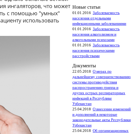
я ингаляторов, что может
Новые статьи
ить с помощью "умных"
01.01.2016
Заболеваемость
населения отдельными
пациенту использовать
инфекционными заболеваниями
01.01.2016
Заболеваемость
населения алкоголизмом и
алкогольными психозами
01.01.2016
Заболеваемость
населения психическими
расстройствами
Документы
22.05.2018
О мерах по
дальнейшему совершенствованию
системы противодействия
распространению гриппа и
других острых респираторных
инфекций в Республике
Узбекистан
25.04.2018
О внесении изменений
и дополнений в некоторые
законодательные акты Республики
Узбекистан
25.04.2018
Об организационных