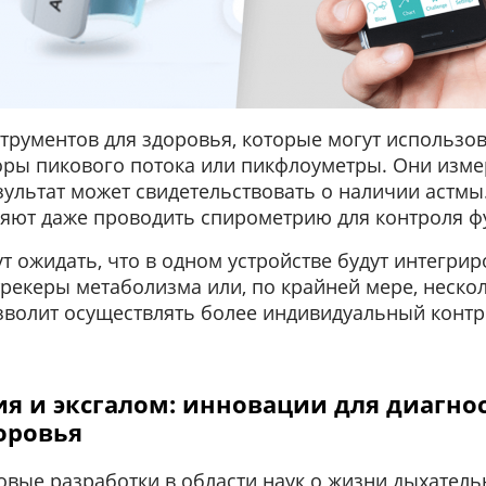
трументов для здоровья, которые могут использов
ры пикового потока или пикфлоуметры. Они изме
ультат может свидетельствовать о наличии астмы.
ляют даже проводить спирометрию для контроля ф
т ожидать, что в одном устройстве будут интегри
трекеры метаболизма или, по крайней мере, нескол
озволит осуществлять более индивидуальный контр
я и эксгалом: инновации для диагно
оровья
овые разработки в области наук о жизни дыхател