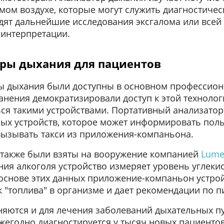
ом воздухе, которые могут служить диагностиче
ят дальнейшие исследования эксгалома или всей
 интерпретации.
ры дыхания для пациентов
ы дыхания были доступны в основном профессион
нения демократизировали доступ к этой техноло
ся такими устройствами. Портативный анализато
ных устройств, которое может информировать поль
 вызывать такси из приложения-компаньона.
 также были взяты на вооружение компанией
Lum
ия алкоголя устройство измеряет уровень углекис
основе этих данных приложение-компаньон устрой
"топлива" в организме и дает рекомендации по п
яются и для лечения заболеваний дыхательных п
ежегодно диагностируется у тысяч новых пациенто