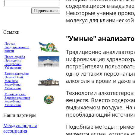
содержащиеся в выдыхаем
Некоторые ученые провод
молекул для клинической
Ссылки
"Умные" анализато
Портал
Государственной
Традиционно анализатор
власти
Пресс-служба
цифровизация здравоохра
Президента
Республики
потребителям пользовать
Узбекистан
одно из таких персональ
Законодательная
Палата Олий
алкоголя в крови и даже
Мажлиса
Республики
Узбекистан
Технологии алкотестеров
Министерство
Здравоохранения
веществ. Вместо содержан
Республики
Узбекистан
выдыхаемом воздухе. На 
преобладающий источник 
Наши партнеры
Международная
Подобные методы примен
ассоциация
является астма, которая 