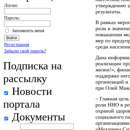
утверждению з
Логин:
результаты.
Пароль:
В рамках меро
роли и значен
Запомнить меня
повышении мед
мер по предуп
Регистрация
среди населени
Забыли свой пароль?
Дана информац
Подписка на
реализации пр
жизни!», фина
рассылку
поддержке нег
организаций и
Новости
при Олий Мажл
– Главная цель
портала
роли ННО в ре
охраной здоров
Документы
социального п
организациями,
«Мехримиз Сиз