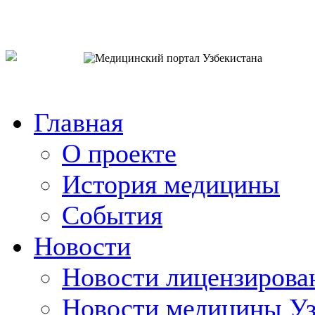
o`zb
рус
eng
Главная
О проекте
История медицины
События
Новости
Новости лицензирова
Новости медицины Уз