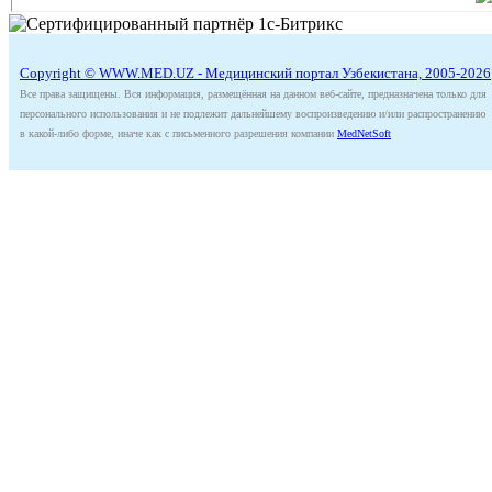
Copyright © WWW.MED.UZ - Медицинский портал Узбекистана, 2005-2026
Все права защищены. Вся информация, размещённая на данном веб-сайте, предназначена только для
персонального использования и не подлежит дальнейшему воспроизведению и/или распространению
в какой-либо форме, иначе как с письменного разрешения компании
MedNetSoft