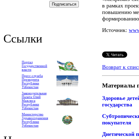
в рамках проек
повышению мед
формированию 
Источник:
www
Ссылки
Портал
Государственной
Возврат к спис
власти
Пресс-служба
Президента
Республики
Материалы п
Узбекистан
Законодательная
Здоровье дете
Палата Олий
Мажлиса
государства
Республики
Узбекистан
Министерство
Субтропическ
Здравоохранения
покупателя
Республики
Узбекистан
Диетической п