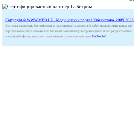
Copyright © WWW.MED.UZ - Медицинский портал Узбекистана, 2005-2026
Все права защищены. Вся информация, размещённая на данном веб-сайте, предназначена только для
персонального использования и не подлежит дальнейшему воспроизведению и/или распространению
в какой-либо форме, иначе как с письменного разрешения компании
MedNetSoft