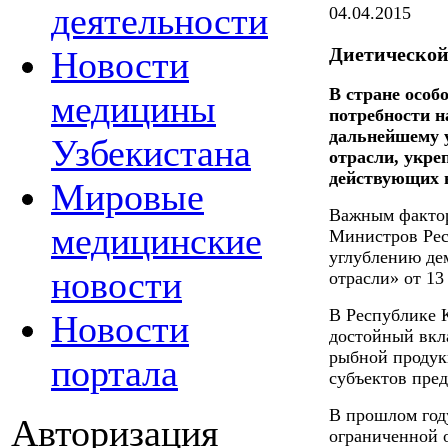
деятельности
04.04.2015
Диетической
Новости
В стране особ
медицины
потребности н
дальнейшему 
Узбекистана
отрасли, укре
действующих в
Мировые
Важным фактор
медицинские
Министров Рес
углублению де
новости
отрасли» от 13 
В Республике 
Новости
достойный вкл
рыбной продук
портала
субъектов пре
В прошлом году
Авторизация
ограниченной 