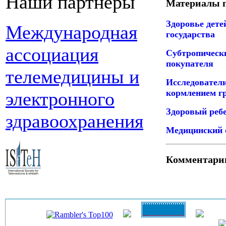
Наши партнеры
Материалы п
Здоровье дете
Международная
государства
ассоциация
Субтропическ
покупателя
телемедицины и
Исследовател
кормлением гр
электронного
Здоровый ребе
здравоохранения
Медицинский 
Комментари