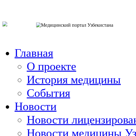
o`zb
рус
eng
Главная
О проекте
История медицины
События
Новости
Новости лицензирова
Новости медицины Уз