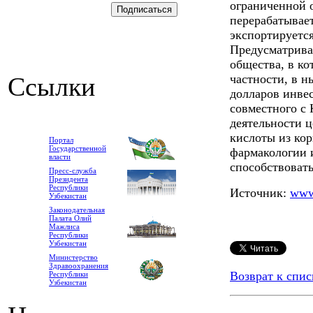
ограниченной 
перерабатывает
экспортируетс
Предусматрива
общества, в ко
Ссылки
частности, в н
долларов инве
совместного с
деятельности 
кислоты из кор
Портал
Государственной
фармакологии 
власти
способствовать
Пресс-служба
Президента
Республики
Источник:
www
Узбекистан
Законодательная
Палата Олий
Мажлиса
Республики
Узбекистан
Министерство
Здравоохранения
Возврат к спис
Республики
Узбекистан