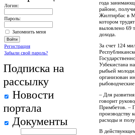
года занимающ
Логин:
районе, получи
Жилтирбас в М
Пароль:
котором трудят
выловлено 69 
Запомнить меня
дохода.
За счет 124 ми
Регистрация
Республиканск
Забыли свой пароль?
Государственн
Узбекистана н
Подписка на
рыбьей молоди
организован и
рассылку
рыбоводческие 
Новости
– Для развития
говорит руков
портала
Примбетов. – 
производству 
Документы
расходы и пол
В действующем