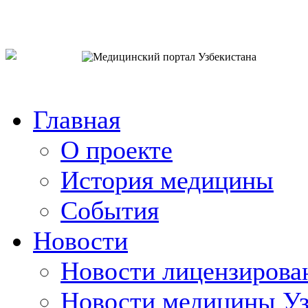
o`zb
рус
eng
Главная
О проекте
История медицины
События
Новости
Новости лицензирова
Новости медицины Уз