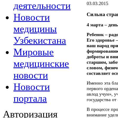
деятельности
03.03.2015
Сильна стран
Новости
4 марта – ден
медицины
Ребенок – рад
Узбекистана
Его здоровье 
наш народ при
Мировые
формированию 
доброты и вн
медицинские
старшим, забо
словом, физич
новости
составляет ос
Именно эта бла
Новости
первого ордена
авлод учун», 
портала
государства от 
В процессе пр
Авторизация
внимание удел