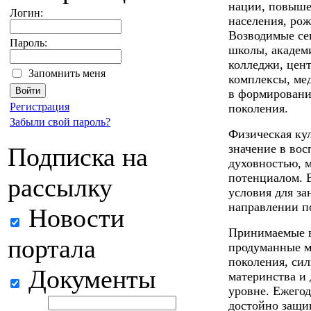
нации, повыше
Логин:
населения, ро
Возводимые сег
Пароль:
школы, академ
колледжи, цент
Запомнить меня
комплексы, ме
в формировани
Регистрация
поколения.
Забыли свой пароль?
Физическая ку
значение в во
Подписка на
духовностью, 
потенциалом. 
рассылку
условия для за
направлении п
Новости
Принимаемые в
портала
продуманные м
поколения, сил
Документы
материнства и
уровне. Ежего
достойно защи