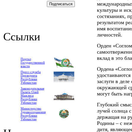
международных
культуры и иск
состязаниях, п
результатом р
имя воспитани
Ссылки
личностей.
Орден «Соглом
самоотверженн
вклад в это бл
Портал
Государственной
власти
Ордена «Соглом
Пресс-служба
удостаиваются
Президента
Республики
заслуги в деле
Узбекистан
окружающей ср
Законодательная
Палата Олий
могут быть наг
Мажлиса
Республики
Узбекистан
Глубокий смыс
Министерство
лучей солнца с
Здравоохранения
Республики
держащая на р
Узбекистан
Родины – с неж
дитя, являюще