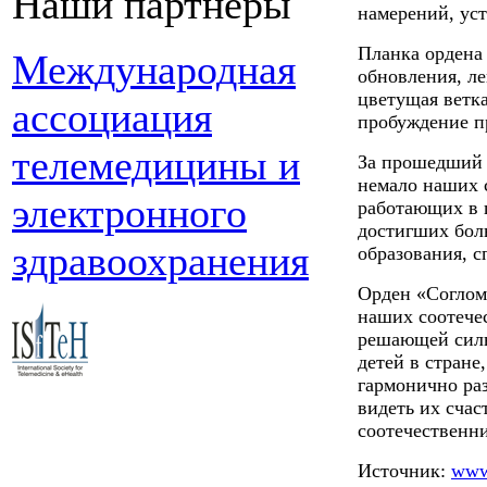
Наши партнеры
намерений, уст
Планка ордена 
Международная
обновления, ле
цветущая ветк
ассоциация
пробуждение п
телемедицины и
За прошедший 
немало наших 
электронного
работающих в 
достигших бол
здравоохранения
образования, с
Орден «Соглом 
наших соотече
решающей силы
детей в стране
гармонично ра
видеть их счас
соотечественни
Источник:
www