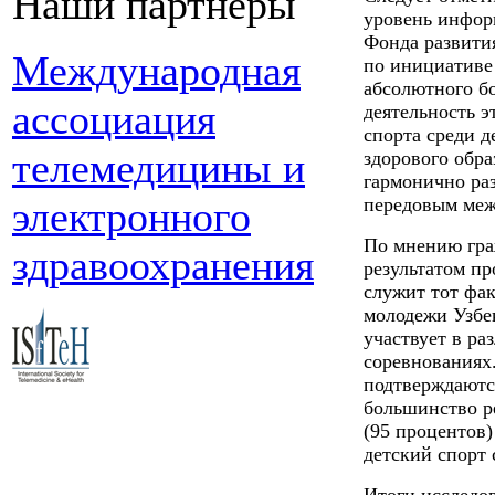
Наши партнеры
уровень инфор
Фонда развития
Международная
по инициативе
абсолютного бо
ассоциация
деятельность э
спорта среди 
телемедицины и
здорового обр
гармонично раз
электронного
передовым ме
По мнению гра
здравоохранения
результатом п
служит тот фак
молодежи Узбек
участвует в р
соревнованиях
подтверждаютс
большинство р
(95 процентов)
детский спорт 