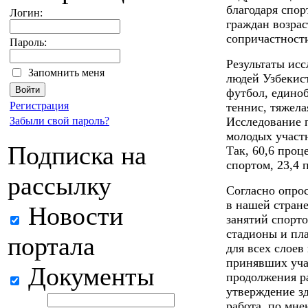
благодаря спо
Логин:
граждан возрас
сопричастност
Пароль:
Результаты исс
Запомнить меня
людей Узбекист
футбол, единоб
Регистрация
теннис, тяжела
Забыли свой пароль?
Исследование п
молодых участ
Подписка на
Так, 60,6 про
спортом, 23,4 
рассылку
Согласно опрос
в нашей стране
Новости
занятий спорт
стадионы и пл
портала
для всех слоев
принявших уча
Документы
продолжения р
утверждение зд
работа, по мн