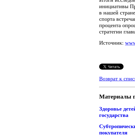
Итоги исследо
инициативы Пр
в нашей стран
спорта встреча
процента опро
стратегии глав
Источник:
www
Возврат к спис
Материалы п
Здоровье дете
государства
Субтропическ
покупателя