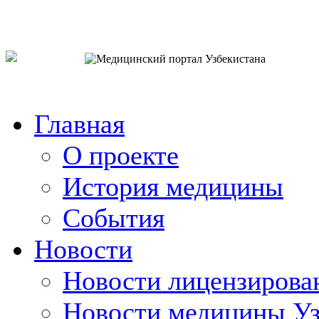
o`zb
рус
eng
Главная
О проекте
История медицины
События
Новости
Новости лицензирова
Новости медицины Уз