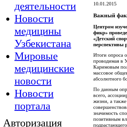
деятельности
10.01.2015
Важный факт
Новости
Центром изуч
медицины
фикр» проведе
«Детский спор
Узбекистана
перспективы р
Мировые
Итоги опроса 
проводимая в 
медицинские
Каримовым пол
массовое обще
новости
абсолютного б
По данным опро
Новости
всего, ассоции
жизни, а такж
портала
совершенствов
значимость спо
позитивным вл
Авторизация
подрастающего