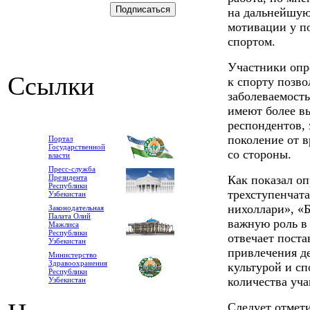
на дальнейшую
мотивации у п
спортом.
Участники опр
Ссылки
к спорту позво
заболеваемость
имеют более в
респондентов, 
поколение от 
Портал
Государственной
со стороны.
власти
Пресс-служба
Президента
Как показал оп
Республики
трехступенчат
Узбекистан
нихоллари», «Б
Законодательная
Палата Олий
важную роль в
Мажлиса
Республики
отвечает пост
Узбекистан
привлечения де
Министерство
Здравоохранения
культурой и с
Республики
количества уч
Узбекистан
Следует отмети