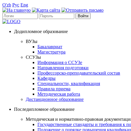
O'zb
Рус
Eng
Додипломное образование
ВУЗы
Бакалавриат
Магистратура
ССУЗы
Информация о ССУЗе
Направления подготовки
Профессорско-преподавательский состав
Кафедры
Специальности, квалификация
Правила приема
Методическая работа
Дистанционное образование
Последипломное образование
Методическая и нормативно-правовая документаци
Государственные стандарты и требования к 
Положение о порядке повышения квалификац