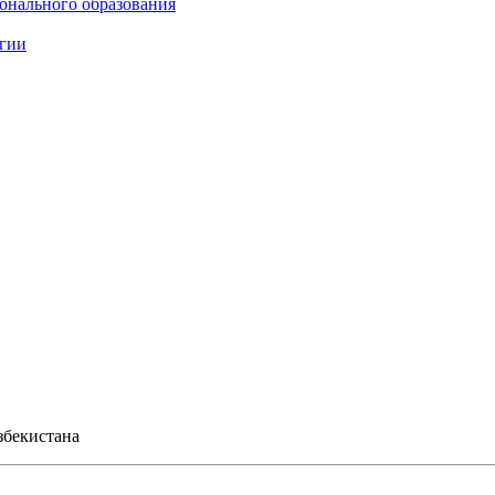
онального образования
огии
збекистана