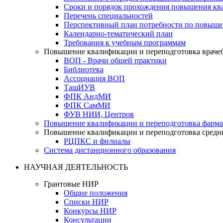
Сроки и порядок прохождения повышения кв
Перечень специальностей
Перспективный план потребности по повыш
Календарно-тематический план
Требования к учебным программам
Повышение квалификации и переподготовка враче
ВОП - Врачи общей практики
Библиотека
Ассоциация ВОП
ТашИУВ
ФПК АндМИ
ФПК СамМИ
ФУВ НИИ, Центров
Повышение квалификации и переподготовка фарма
Повышение квалификации и переподготовка средн
РЦПКС и филиалы
Система дистанционного образования
НАУЧНАЯ ДЕЯТЕЛЬНОСТЬ
Грантовые НИР
Общие положения
Списки НИР
Конкурсы НИР
Консультации