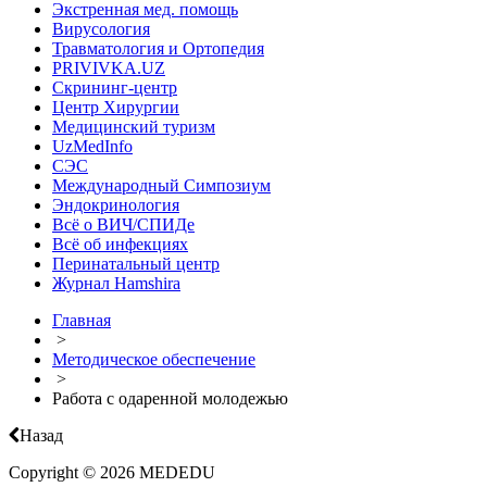
Экстренная мед. помощь
Вирусология
Травматология и Ортопедия
PRIVIVKA.UZ
Скрининг-центр
Центр Хирургии
Медицинский туризм
UzMedInfo
СЭС
Международный Симпозиум
Эндокринология
Всё о ВИЧ/СПИДе
Всё об инфекциях
Перинатальный центр
Журнал Hamshira
Главная
>
Методическое обеспечение
>
Работа с одаренной молодежью
Назад
Copyright © 2026 MEDEDU