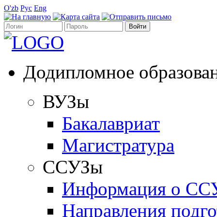
O'zb
Рус
Eng
Додипломное образова
ВУЗы
Бакалавриат
Магистратура
ССУЗы
Информация о СС
Направления подго