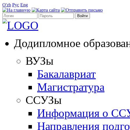
O'zb
Рус
Eng
Додипломное образова
ВУЗы
Бакалавриат
Магистратура
ССУЗы
Информация о СС
Направления подго