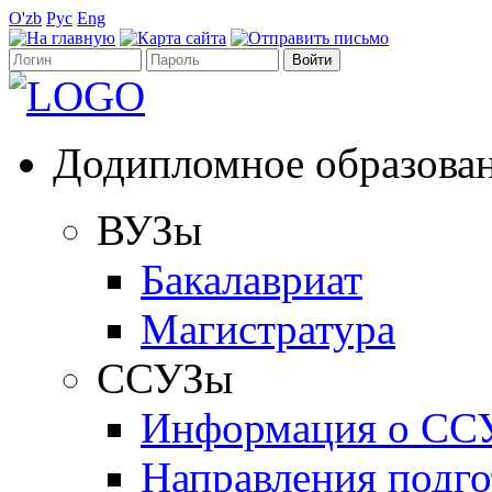
O'zb
Рус
Eng
Додипломное образова
ВУЗы
Бакалавриат
Магистратура
ССУЗы
Информация о СС
Направления подго