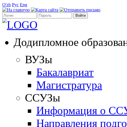
O'zb
Рус
Eng
Додипломное образова
ВУЗы
Бакалавриат
Магистратура
ССУЗы
Информация о СС
Направления подго