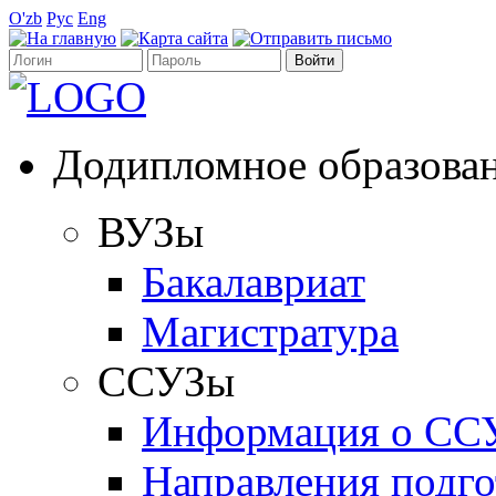
O'zb
Рус
Eng
Додипломное образова
ВУЗы
Бакалавриат
Магистратура
ССУЗы
Информация о СС
Направления подго