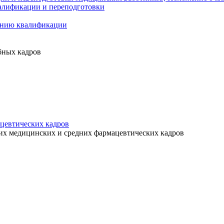
алификации и переподготовки
ению квалификации
бных кадров
цевтических кадров
их медицинских и средних фармацевтических кадров