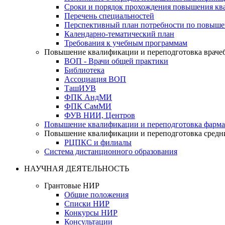
Сроки и порядок прохождения повышения кв
Перечень специальностей
Перспективный план потребности по повыш
Календарно-тематический план
Требования к учебным программам
Повышение квалификации и переподготовка враче
ВОП - Врачи общей практики
Библиотека
Ассоциация ВОП
ТашИУВ
ФПК АндМИ
ФПК СамМИ
ФУВ НИИ, Центров
Повышение квалификации и переподготовка фарма
Повышение квалификации и переподготовка средн
РЦПКС и филиалы
Система дистанционного образования
НАУЧНАЯ ДЕЯТЕЛЬНОСТЬ
Грантовые НИР
Общие положения
Списки НИР
Конкурсы НИР
Консультации