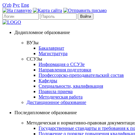
O'zb
Рус
Eng
Додипломное образование
ВУЗы
Бакалавриат
Магистратура
ССУЗы
Информация о ССУЗе
Направления подготовки
Профессорско-преподавательский состав
Кафедры
Специальности, квалификация
Правила приема
Методическая работа
Дистанционное образование
Последипломное образование
Методическая и нормативно-правовая документаци
Государственные стандарты и требования к 
Положение о порядке повышения квалификац