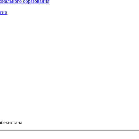
онального образования
огии
збекистана