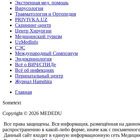
Экстренная мед. помощь
Вирусология
Травматология и Ортопедия
PRIVIVKA.UZ
Скрининг-центр
Центр Хирургии
Медицинский туризм
UzMedInfo
СЭС
Международный Симпозиум
Эндокринология
Всё о ВИЧ/СПИДе
Всё об инфекциях
Перинатальный центр
Журнал Hamshira
Главная
Sometext
Copyright © 2026 MEDEDU
Все права защищены. Вся информация, размещённая на данном
распространению в какой-либо форме, иначе как с письменног
Данный сайт входит в единую информационную сеть Медицин