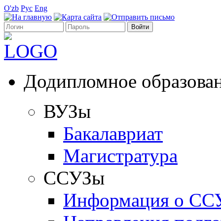
O'zb
Рус
Eng
Додипломное образова
ВУЗы
Бакалавриат
Магистратура
ССУЗы
Информация о СС