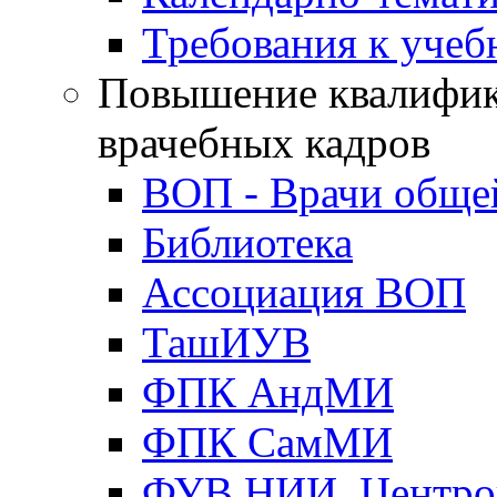
Требования к уче
Повышение квалифик
врачебных кадров
ВОП - Врачи обще
Библиотека
Ассоциация ВОП
ТашИУВ
ФПК АндМИ
ФПК СамМИ
ФУВ НИИ, Центро