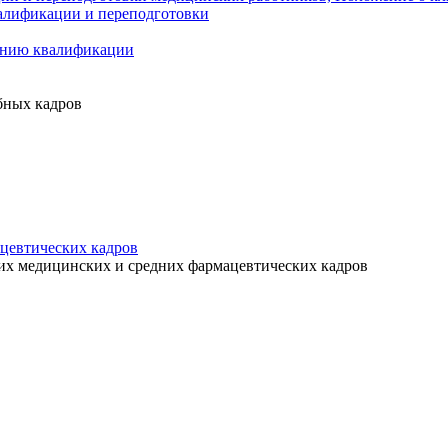
алификации и переподготовки
ению квалификации
бных кадров
цевтических кадров
их медицинских и средних фармацевтических кадров