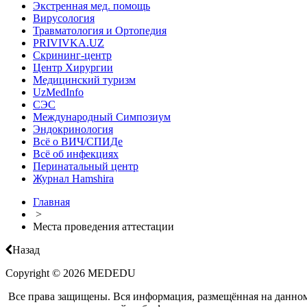
Экстренная мед. помощь
Вирусология
Травматология и Ортопедия
PRIVIVKA.UZ
Скрининг-центр
Центр Хирургии
Медицинский туризм
UzMedInfo
СЭС
Международный Симпозиум
Эндокринология
Всё о ВИЧ/СПИДе
Всё об инфекциях
Перинатальный центр
Журнал Hamshira
Главная
>
Места проведения аттестации
Назад
Copyright © 2026 MEDEDU
Все права защищены. Вся информация, размещённая на данном