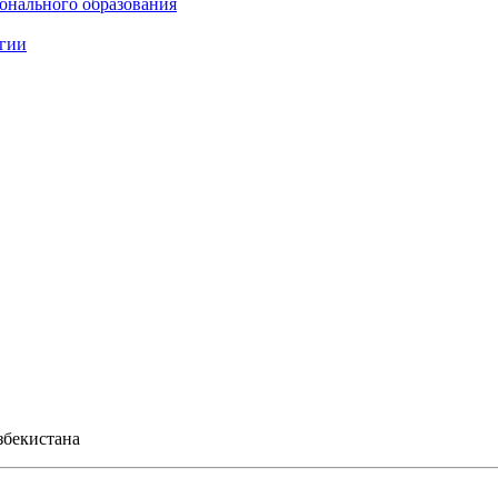
онального образования
огии
збекистана