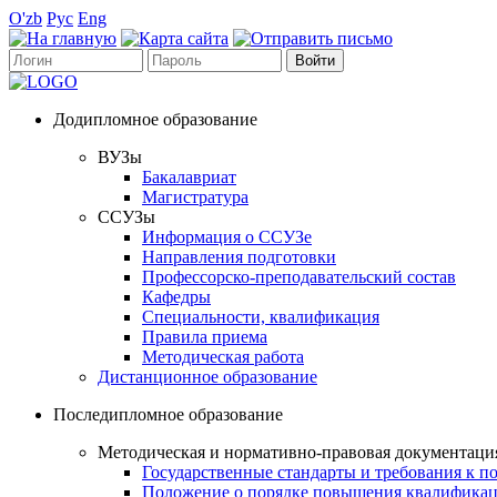
O'zb
Рус
Eng
Додипломное образование
ВУЗы
Бакалавриат
Магистратура
ССУЗы
Информация о ССУЗе
Направления подготовки
Профессорско-преподавательский состав
Кафедры
Специальности, квалификация
Правила приема
Методическая работа
Дистанционное образование
Последипломное образование
Методическая и нормативно-правовая документаци
Государственные стандарты и требования к 
Положение о порядке повышения квалификац