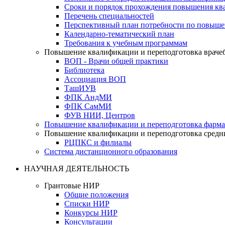
Сроки и порядок прохождения повышения кв
Перечень специальностей
Перспективный план потребности по повыш
Календарно-тематический план
Требования к учебным программам
Повышение квалификации и переподготовка враче
ВОП - Врачи общей практики
Библиотека
Ассоциация ВОП
ТашИУВ
ФПК АндМИ
ФПК СамМИ
ФУВ НИИ, Центров
Повышение квалификации и переподготовка фарма
Повышение квалификации и переподготовка средн
РЦПКС и филиалы
Система дистанционного образования
НАУЧНАЯ ДЕЯТЕЛЬНОСТЬ
Грантовые НИР
Общие положения
Списки НИР
Конкурсы НИР
Консультации