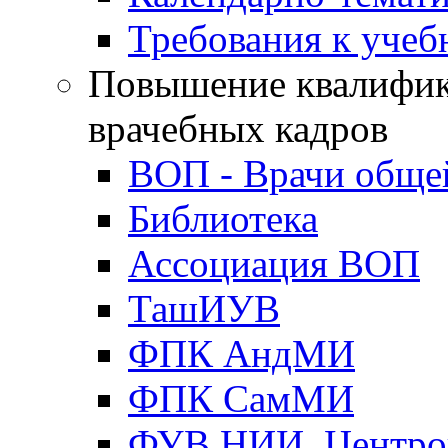
Требования к уче
Повышение квалифик
врачебных кадров
ВОП - Врачи обще
Библиотека
Ассоциация ВОП
ТашИУВ
ФПК АндМИ
ФПК СамМИ
ФУВ НИИ, Центро