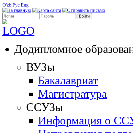
O'zb
Рус
Eng
Додипломное образова
ВУЗы
Бакалавриат
Магистратура
ССУЗы
Информация о СС