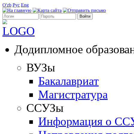
O'zb
Рус
Eng
Додипломное образова
ВУЗы
Бакалавриат
Магистратура
ССУЗы
Информация о СС