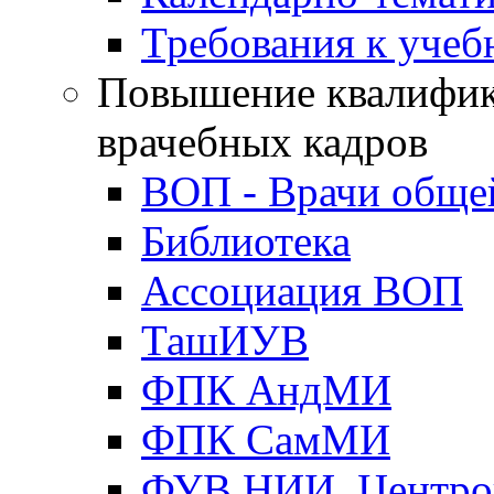
Требования к уче
Повышение квалифик
врачебных кадров
ВОП - Врачи обще
Библиотека
Ассоциация ВОП
ТашИУВ
ФПК АндМИ
ФПК СамМИ
ФУВ НИИ, Центро