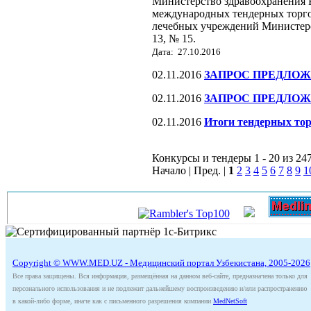
Министерство здравоохранения Р
международных тендерных торго
лечебных учреждений Министерс
13, № 15.
Дата: 27.10.2016
02.11.2016
ЗАПРОС ПРЕДЛОЖЕНИ
02.11.2016
ЗАПРОС ПРЕДЛОЖЕНИ
02.11.2016
Итоги тендерных тор
Конкурсы и тендеры 1 - 20 из 24
Начало | Пред. |
1
2
3
4
5
6
7
8
9
1
Copyright © WWW.MED.UZ - Медицинский портал Узбекистана, 2005-2026
Все права защищены. Вся информация, размещённая на данном веб-сайте, предназначена только для
персонального использования и не подлежит дальнейшему воспроизведению и/или распространению
в какой-либо форме, иначе как с письменного разрешения компании
MedNetSoft