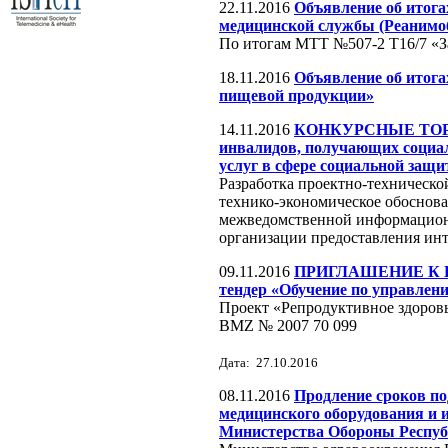
22.11.2016
Объявление об итога
медицинской службы (Реанимо
По итогам МТТ №507-2 Т16/7 «З
18.11.2016
Объявление об итог
пищевой продукции»
14.11.2016
КОНКУРСНЫЕ ТОРГИ.
инвалидов, получающих социал
услуг в сфере социальной защ
Разработка проектно-техническо
технико-экономическое обоснова
межведомственной информационн
организации предоставления инт
09.11.2016
ПРИГЛАШЕНИЕ К П
тендер «Обучение по управлен
Проект «Репродуктивное здоровь
BMZ № 2007 70 099
Дата: 27.10.2016
08.11.2016
Продление сроков п
медицинского оборудования и 
Министерства Обороны Респуб