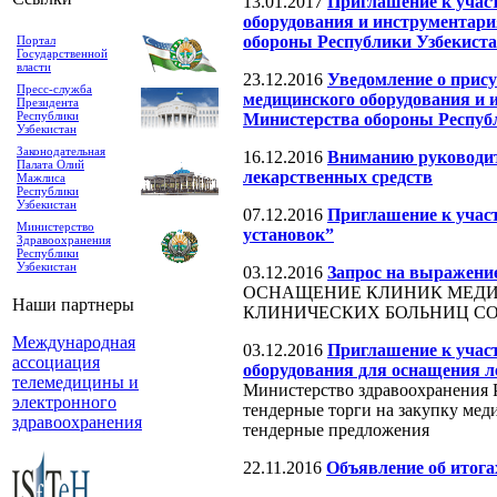
13.01.2017
Приглашение к учас
оборудования и инструментари
обороны Республики Узбекиста
Портал
Государственной
власти
23.12.2016
Уведомление о прис
Пресс-служба
медицинского оборудования и 
Президента
Республики
Министерства обороны Респуб
Узбекистан
Законодательная
16.12.2016
Вниманию руководит
Палата Олий
лекарственных средств
Мажлиса
Республики
Узбекистан
07.12.2016
Приглашение к учас
Министерство
установок”
Здравоохранения
Республики
Узбекистан
03.12.2016
Запрос на выражение
ОСНАЩЕНИЕ КЛИНИК МЕДИ
Наши партнеры
КЛИНИЧЕСКИХ БОЛЬНИЦ С
Международная
03.12.2016
Приглашение к учас
ассоциация
оборудования для оснащения л
телемедицины и
Министерство здравоохранения Р
электронного
тендерные торги на закупку ме
здравоохранения
тендерные предложения
22.11.2016
Объявление об итога