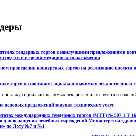
ндеры
ителях тендерных торгов с наилучшими предложениями кон
 средств и изделий медицинского назначения
ном проведении конкурсных торгов на реализацию проекта в 
ые торги на поставку социально значимых лекарственных с
 поставку социально значимых лекарственных средств и издели
е ценовых предложений закупка технических услуг
ьтатах международных тендерных торгов (МТТ) № 507-1 Т-16
я для оснащения лечебных учреждений Министерства здрав
н» по Лоту №7 и №1