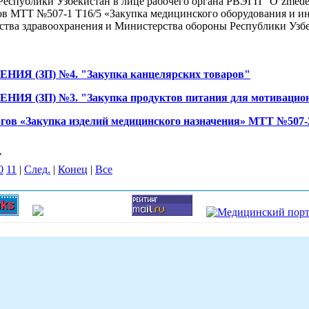
еспублики Узбекистан в лице рабочего органа РВЭГП “O’zmedek
в МТТ №507-1 Т16/5 «Закупка медицинского оборудования и ин
тва здравоохранения и Министерства обороны Республики Узбек
Я (ЗП) №4. "Закупка канцелярских товаров"
Я (ЗП) №3. "Закупка продуктов питания для мотивацион
гов «Закупка изделий медицинского назначения» МТТ №507-2
7
0
11
|
След.
|
Конец
|
Все