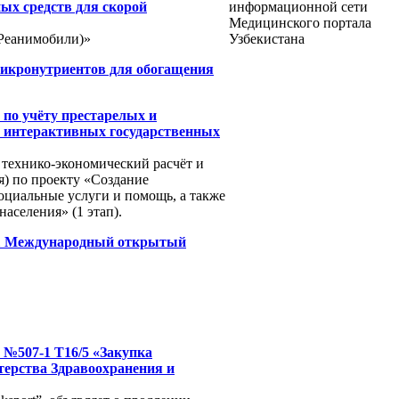
ых средств для скорой
информационной сети
Медицинского портала
(Реанимобили)»
Узбекистана
Микронутриентов для обогащения
о учёту престарелых и
я интерактивных государственных
 технико-экономический расчёт и
я) по проекту «Создание
циальные услуги и помощь, а также
аселения» (1 этап).
еждународный открытый
№507-1 Т16/5 «Закупка
терства Здравоохранения и