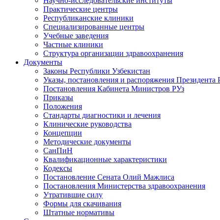
Научно-исследовательские институты
Практические центры
Республиканские клиники
Специализированные центры
Учебные заведения
Частные клиники
Структура организации здравоохранения
Документы
Законы Республики Узбекистан
Указы, постановления и распоряжения Президента 
Постановления Кабинета Министров РУз
Приказы
Положения
Стандарты диагностики и лечения
Клинические руководства
Концепции
Методические документы
СанПиН
Квалификационные характеристики
Кодексы
Постановление Сената Олий Мажлиса
Постановления Министерства здравоохранения
Утратившие силу
Формы для скачивания
Штатные нормативы