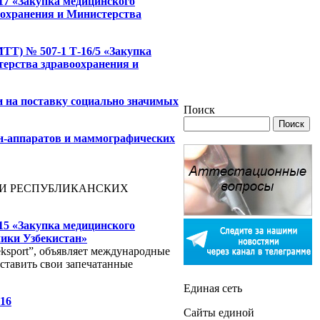
17 «Закупка медицинского
оохранения и Министерства
ТТ) № 507-1 Т-16/5 «Закупка
ерства здравоохранения и
 на поставку социально значимых
Поиск
ен-аппаратов и маммографических
И РЕСПУБЛИКАНСКИХ
15 «Закупка медицинского
ики Узбекистан»
ksport”, объявляет международные
ставить свои запечатанные
Единая сеть
016
Сайты единой