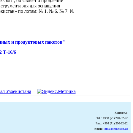
sport”, объявляет о продлении
струментария для оснащения
истан» по лотам: № 1, № 6, № 7, №
ных и продуктовых пакетов"
 Т-16/6
Контакты:
Tel.: +998 (71) 200-92-22
Fax.: +998 (71) 200-92-22
e-mail:
info@mednetsoft.uz