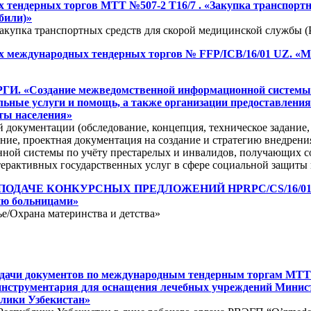
х тендерных торгов МТТ №507-2 Т16/7 . «Закупка транспортн
били)»
акупка транспортных средств для скорой медицинской службы 
ах международных тендерных торгов № FFP/ICB/16/01 UZ. «
 «Создание межведомственной информационной системы п
ьные услуги и помощь, а также организации предоставлени
иты населения»
й документации (обследование, концепция, техническое задание,
ние, проектная документация на создание и стратегию внедрени
ой системы по учёту престарелых и инвалидов, получающих со
ерактивных государственных услуг в сфере социальной защиты н
ОДАЧЕ КОНКУРСНЫХ ПРЕДЛОЖЕНИЙ HPRPC/CS/16/01 М
ию больницами»
е/Охрана материнства и детства»
одачи документов по международным тендерным торгам МТТ 
инструментария для оснащения лечебных учреждений Минис
лики Узбекистан»