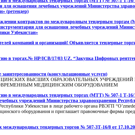
тию в международных тендерных торгах (МТТ) № 507-1 Т-16/
я для оснащения лечебных учреждений Министерства здрав
н» (ретендер)
уждении контрактов по международным тендерным торгам (М
инструментария для оснащения лечебных учреждений Минист
лики Узбекистан»
елей компаний и организаций! Объявляется тендерные торги
тию в торгах.№ HP/ICB/17/03 UZ. “Закупка Цифровых рентг
 заинтересованности (консультационные услуги)
ЦИНСКИХ ВЫСШИХ ОБРАЗОВАТЕЛЬНЫХ УЧРЕЖДЕНИЙ 
ОВРЕМЕННЫМ МЕДИЦИНСКИМ ОБОРУДОВАНИЕМ
тию в международных тендерных торгах (МТТ) № 507-1 Т-16/
ечебных учреждений Министерства здравоохранения Республ
еспублики Узбекистан в лице рабочего органа РВЭГП “O’zmede
дицинского оборудования и приглашает правомочные фирмы пред
х международных тендерных торгов № 507-3Т-16/8 от 17.10.2