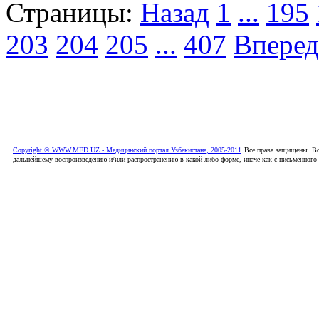
Страницы:
Назад
1
...
195
203
204
205
...
407
Вперед
Copyright © WWW.MED.UZ - Медицинский портал Узбекистана, 2005-2011
Все права защищены. Вс
дальнейшему воспроизведению и/или распространению в какой-либо форме, иначе как с письменного