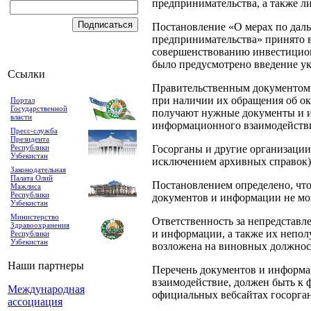
предпринимательства, а также л
Постановление «О мерах по дал
предпринимательства» принято 
совершенствованию инвестиционн
было предусмотрено введение ук
Ссылки
Правительственным документом 
при наличии их обращения об ок
Портал
Государственной
получают нужные документы и и
власти
информационного взаимодействия
Пресс-служба
Президента
Республики
Госорганы и другие организации
Узбекистан
исключением архивных справок) 
Законодательная
Палата Олий
Постановлением определено, чт
Мажлиса
Республики
документов и информации не мог
Узбекистан
Министерство
Ответственность за непредставл
Здравоохранения
и информации, а также их непо
Республики
Узбекистан
возложена на виновных должнос
Наши партнеры
Перечень документов и информа
взаимодействие, должен быть к 
Международная
официальных вебсайтах госорган
ассоциация