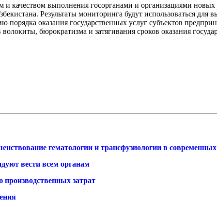
 и качеством выполнения госорганами и организациями новых 
бекистана. Результаты мониторинга будут использоваться для в
 порядка оказания государственных услуг субъектов предприни
 волокиты, бюрократизма и затягивания сроков оказания госуда
енствование гематологии и трансфузиологии в современных
ндуют вести всем органам
 производственных затрат
дения