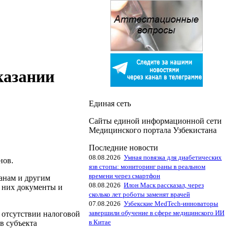
казании
Единая сеть
Сайты единой информационной сети
Медицинского портала Узбекистана
Последние новости
08.08.2026
Умная повязка для диабетических
нов.
язв стопы: мониторинг раны в реальном
времени через смартфон
ганам и другим
08.08.2026
Илон Маск рассказал, через
т них документы и
сколько лет роботы заменят врачей
07.08.2026
Узбекские MedTech-инноваторы
завершили обучение в сфере медицинского ИИ
б отсутствии налоговой
в Китае
в субъекта