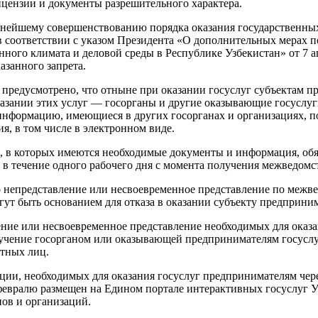
ицензии и документы разрешительного характера.
ьнейшему совершенствованию порядка оказания государственных
в соответствии с указом Президента «О дополнительных мерах 
ого климата и деловой среды в Республике Узбекистан» от 7 ап
азанного запрета.
предусмотрено, что отныне при оказании госуслуг субъектам 
азании этих услуг — госорганы и другие оказывающие госуслу
нформацию, имеющиеся в других госорганах и организациях, п
, в том числе в электронном виде.
, в которых имеются необходимые документы и информация, обяз
в течение одного рабочего дня с момента получения межведомст
о непредставление или несвоевременное представление по межв
ут быть основанием для отказа в оказании субъекту предприним
ение или несвоевременное представление необходимых для оказа
лучение госорганом или оказывающей предпринимателям госусл
тных лиц.
ции, необходимых для оказания госуслуг предпринимателям че
февралю размещен на Едином портале интерактивных госуслуг У
ов и организаций.