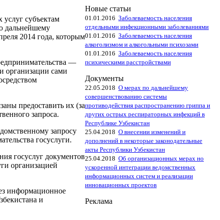
Новые статьи
01.01.2016
Заболеваемость населения
 услуг субъектам
отдельными инфекционными заболеваниями
по дальнейшему
01.01.2016
Заболеваемость населения
реля 2014 года, которым
алкоголизмом и алкогольными психозами
01.01.2016
Заболеваемость населения
предпринимательства —
психическими расстройствами
ги организации сами
Документы
осредством
22.05.2018
О мерах по дальнейшему
совершенствованию системы
аны предоставить их (за
противодействия распространению гриппа и
венного запроса.
других острых респираторных инфекций в
Республике Узбекистан
едомственному запросу
25.04.2018
О внесении изменений и
ательства госуслуги.
дополнений в некоторые законодательные
акты Республики Узбекистан
ния госуслуг документов
25.04.2018
Об организационных мерах но
уги организацией
ускоренной интеграции ведомственных
информационных систем и реализации
инновационных проектов
рез информационное
збекистана и
Реклама