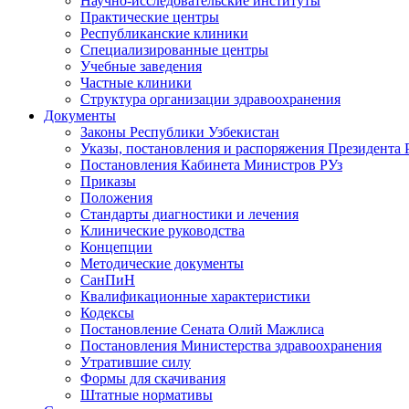
Научно-исследовательские институты
Практические центры
Республиканские клиники
Специализированные центры
Учебные заведения
Частные клиники
Структура организации здравоохранения
Документы
Законы Республики Узбекистан
Указы, постановления и распоряжения Президента 
Постановления Кабинета Министров РУз
Приказы
Положения
Стандарты диагностики и лечения
Клинические руководства
Концепции
Методические документы
СанПиН
Квалификационные характеристики
Кодексы
Постановление Сената Олий Мажлиса
Постановления Министерства здравоохранения
Утратившие силу
Формы для скачивания
Штатные нормативы