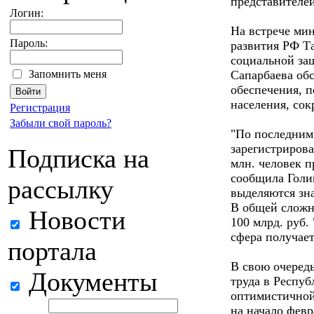
представителе
Логин:
На встрече ми
Пароль:
развития РФ Т
социальной за
Запомнить меня
Сапарбаева об
обеспечения, п
населения, со
Регистрация
Забыли свой пароль?
"По последним
зарегистрирова
Подписка на
млн. человек п
сообщила Голик
рассылку
выделяются зна
В общей сложно
Новости
100 млрд. руб.
сфера получает
портала
В свою очеред
Документы
труда в Респуб
оптимистичной
на начало февр