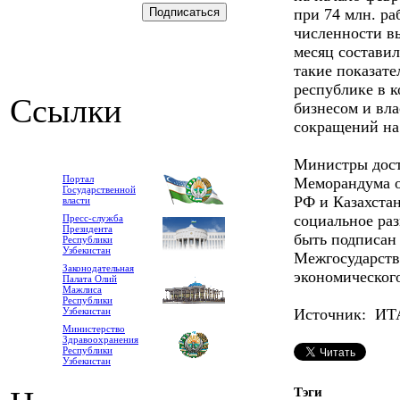
при 74 млн. р
численности в
месяц составил
такие показате
республике в 
Ссылки
бизнесом и вл
сокращений на
Министры дост
Портал
Меморандума о
Государственной
РФ и Казахстан
власти
социальное раз
Пресс-служба
Президента
быть подписан 
Республики
Узбекистан
Межгосударств
Законодательная
экономическог
Палата Олий
Мажлиса
Республики
Узбекистан
Источник: И
Министерство
Здравоохранения
Республики
Узбекистан
Тэги