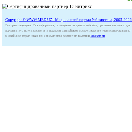
Copyright © WWW.MED.UZ - Медицинский портал Узбекистана, 2005-2026
Все права защищены. Вся информация, размещённая на данном веб-сайте, предназначена только для
персонального использования и не подлежит дальнейшему воспроизведению и/или распространению
в какой-либо форме, иначе как с письменного разрешения компании
MedNetSoft