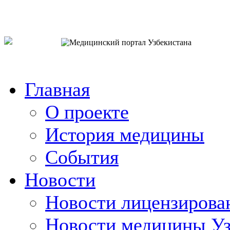
o`zb
рус
eng
Главная
О проекте
История медицины
События
Новости
Новости лицензирова
Новости медицины Уз