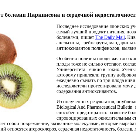
т болезни Паркинсона и сердечной недостаточност
Последнее исследование японских уч
самый лучший продукт питания, поз
болезнями, пишет
The Daily Mail
. Ки
апельсины, грейпфруты, мандарины и
антиоксидантов полифенолов, выявил
Особенно полезны плоды желтого кив
плоды тоже не сильно отстают, согла
Университета Тейкио в Токио. Учены
которому привлекли группу добровол
ежедневно съедать по три плода киви
исследователи протестировали мочу 
содержания антиоксидантов.
Из полученных результатов, опублик
Biological And Pharmaceutical Bulletin
способен предотвратить развитие бол
спровоцированных окислительным стр
яет собой повреждение, вызванное молекулами, которые вырабат
ий относятся атеросклероз, сердечная недостаточность, болезнь 