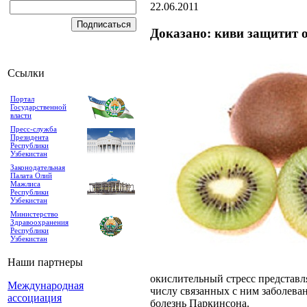
22.06.2011
Доказано: киви защитит о
Ссылки
Портал
Государственной
власти
Пресс-служба
Президента
Республики
Узбекистан
Законодательная
Палата Олий
Мажлиса
Республики
Узбекистан
Министерство
Здравоохранения
Республики
Узбекистан
Наши партнеры
окислительный стресс представл
Международная
числу связанных с ним заболеван
ассоциация
болезнь Паркинсона.