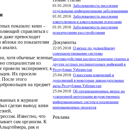
01.01.2016
Заболеваемость населения
отдельными инфекционными заболеваниями
и
01.01.2016
Заболеваемость населения
алкоголизмом и алкогольными психозами
еных показало: киви –
01.01.2016
Заболеваемость населения
воляющий справляться с
психическими расстройствами
ви даже превосходит
 яблоки по показателям
Документы
 анализ.
22.05.2018
О мерах по дальнейшему
совершенствованию системы
и, хотя обычные зеленые
противодействия распространению гриппа и
сно специалистам из
других острых респираторных инфекций в
е провели эксперимент, к
Республике Узбекистан
ьцев. Их просили
25.04.2018
О внесении изменений и
. После этого
дополнений в некоторые законодательные
добровольцев на предмет
акты Республики Узбекистан
25.04.2018
Об организационных мерах но
ускоренной интеграции ведомственных
ованных в журнале
информационных систем и реализации
, был сделан вывод: киви
инновационных проектов
езней,
ессом. Известно, что
Реклама
ывает сам организм. К
Альцгеймера, рак и