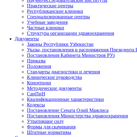
Научно-исследовательские институты
Практические центры
Республиканские клиники
Специализированные центры
Учебные заведения
Частные клиники
Структура организации здравоохранения
Документы
Законы Республики Узбекистан
Указы, постановления и распоряжения Президента 
Постановления Кабинета Министров РУз
Приказы
Положения
Стандарты диагностики и лечения
Клинические руководства
Концепции
Методические документы
СанПиН
Квалификационные характеристики
Кодексы
Постановление Сената Олий Мажлиса
Постановления Министерства здравоохранения
Утратившие силу
Формы для скачивания
Штатные нормативы