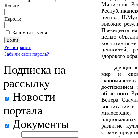
Министров Ре
Логин:
Республиканс
центра Н.Мух
Пароль:
высокие резул
Президента н
Запомнить меня
целью объедин
воспитания ее
Регистрация
ценностей, р
Забыли свой пароль?
здорового обра
Подписка на
– Царящие в
мир и споко
рассылку
экономическ
достижением 
Новости
областного Ру
Венера Салун
воспитание в 
портала
милосердие,
национальным
Документы
развитие кул
стране предст