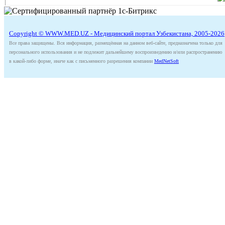
Copyright © WWW.MED.UZ - Медицинский портал Узбекистана, 2005-2026
Все права защищены. Вся информация, размещённая на данном веб-сайте, предназначена только для
персонального использования и не подлежит дальнейшему воспроизведению и/или распространению
в какой-либо форме, иначе как с письменного разрешения компании
MedNetSoft