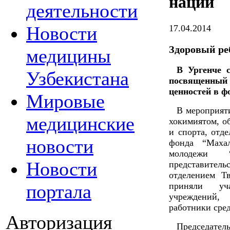
нации
деятельности
Новости
17.04.2014
Здоровый ре
медицины
В Ургенче с
Узбекистана
посвященны
ценностей в ф
Мировые
В мероприят
медицинские
хокимиятом, о
и спорта, отд
новости
фонда “Махал
молодежи “
Новости
представитель
отделением Т
портала
приняли уча
учреждений,
работники сре
Авторизация
Председател