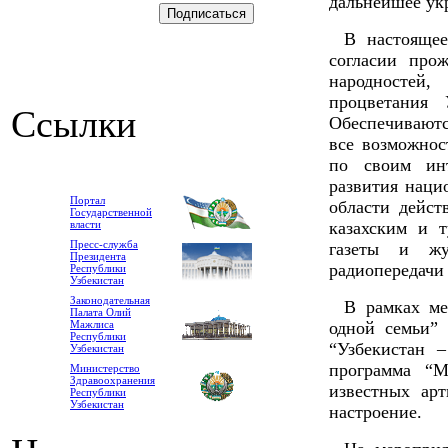
дальнейшее ук
В настояще
согласии про
народностей
процветания
Ссылки
Обеспечиваютс
все возможнос
по своим инт
развития наци
Портал
области дейст
Государственной
власти
казахским и 
Пресс-служба
газеты и жу
Президента
радиопередачи 
Республики
Узбекистан
Законодательная
В рамках м
Палата Олий
Мажлиса
одной семьи”
Республики
“Узбекистан 
Узбекистан
программа “М
Министерство
Здравоохранения
известных ар
Республики
Узбекистан
настроение.