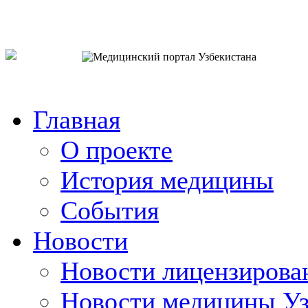
o`zb
рус
eng
Главная
О проекте
История медицины
События
Новости
Новости лицензирова
Новости медицины Уз