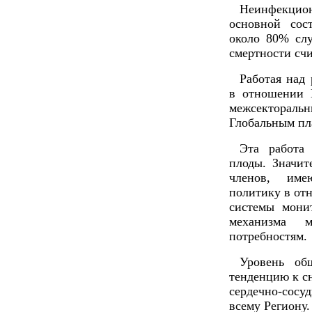
Неинфекци
основной сос
около 80% сл
смертности сч
Работая над
в отношении 
межсектораль
Глобальным пл
Эта работа
плоды. Значит
членов, име
политику в от
системы монит
механизма 
потребностям.
Уровень об
тенденцию к с
сердечно-сосу
всему Региону.