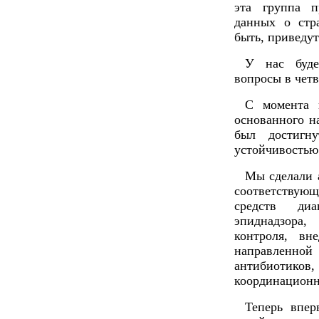
эта группа п
данных о стр
быть, приведут
У нас буде
вопросы в четв
С момента 
основанного н
был достигн
устойчивостью
Мы сделали 
соответствую
средств диа
эпиднадзора
контроля, вн
направленно
антибиотик
координационн
Теперь впер