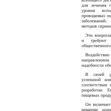
всеобщего дос
для лечения 
уровня испо
проводимых оц
заболеваний;
методов скрини
Эти вопросы
и требуют п
общественного
Воздействие
направлением.
надобности об
В своей ра
успешной кон
соответствии
разработан 
пищевых проду
Он включает
решение осн