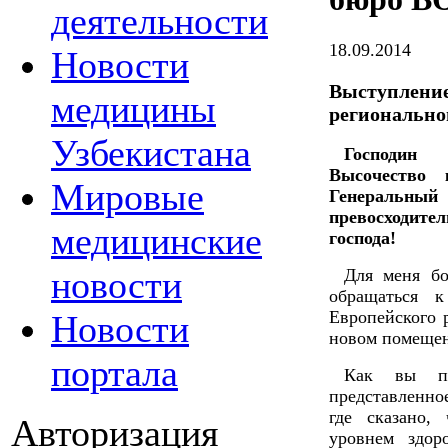
деятельности
18.09.2014
Новости
Выступление
медицины
регионально
Узбекистана
Господин 
Высочество 
Мировые
Генеральный 
превосходит
медицинские
господа!
новости
Для меня бо
обращаться к
Европейского 
Новости
новом помещен
портала
Как вы пом
представленное
где сказано,
Авторизация
уровнем здор