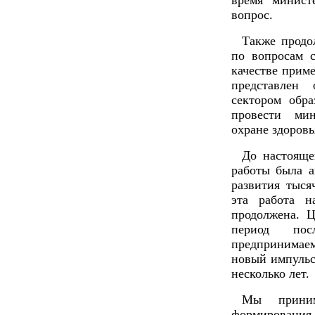
время минист
вопрос.
Также продо
по вопросам с
качестве приме
представлен
сектором обр
провести ми
охране здоровь
До настояще
работы была 
развития тыся
эта работа н
продолжена. Ц
период по
предпринимае
новый импульс
несколько лет.
Мы приним
формирования 