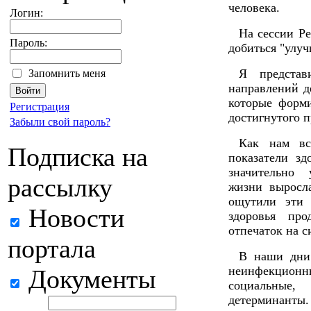
человека.
Логин:
На сессии Ре
Пароль:
добиться "улу
Я представ
Запомнить меня
направлений д
которые форм
Регистрация
достигнутого п
Забыли свой пароль?
Как нам вс
Подписка на
показатели зд
значительно 
рассылку
жизни выросл
ощутили эти 
Новости
здоровья про
отпечаток на с
портала
В наши дни 
неинфекционны
Документы
социальные
детерминанты.