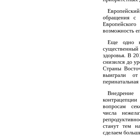
Европейски
обращения с 
Европейского
возможность ег
Еще одно н
существенный
здоровья. В 2
снизился до у
Страны Восто
выиграли от
перинатальная 
Внедрение
контрацепции
вопросам сек
числа нежела
репродуктивн
станут тем н
сделаем больш