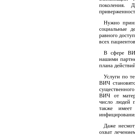
поколения. 
приверженност
Нужно прин
социальные д
равного досту
всех пациентов
В сфере ВИ
нашими партне
плана действий
Услуги по т
ВИЧ становятс
существенного
ВИЧ от матер
число людей п
также имеет
инфицировани
Даже несмот
охват лечение