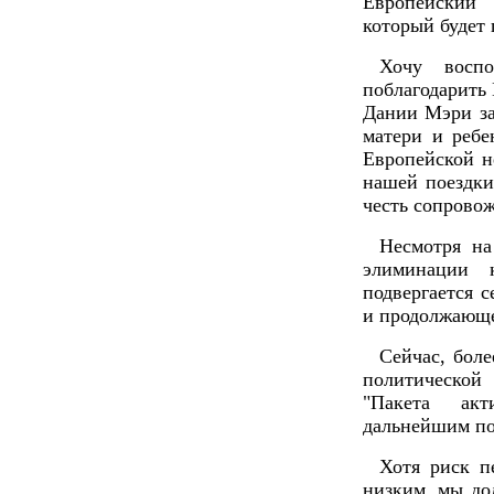
Европейский
который будет 
Хочу воспо
поблагодарить
Дании Мэри за
матери и ребе
Европейской н
нашей поездки
честь сопровож
Несмотря на
элиминации 
подвергается 
и продолжающе
Сейчас, боле
политическо
"Пакета акт
дальнейшим по
Хотя риск п
низким, мы до