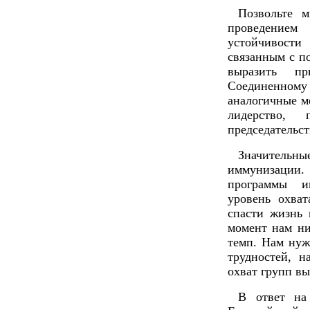
Позвольте 
проведением
устойчивост
связанным с п
выразить пр
Соединенному
аналогичные ме
лидерство, 
председательст
Значительн
иммунизаци
программы и
уровень охва
спасти жизнь
момент нам ни
темп. Нам нуж
трудностей, н
охват групп вы
В ответ на