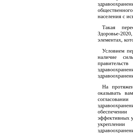
здравоохранен
общественно
населения с и
Такая пере
Здоровье-2020
элементах, кот
Условием пе
наличие сил
правительств
здравоохра
здравоохранен
На протяже
оказывать ва
согласова
здравоохран
обеспечени
эффективных у
укреплении 
здравоохранен