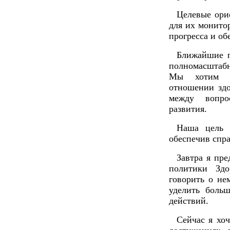
Целевые ори
для их монито
прогресса и об
Ближайшие п
полномасштаб
Мы хотим д
отношении здо
между вопро
развития.
Наша цель 
обеспечив спра
Завтра я пр
политики Здо
говорить о не
уделить боль
действий.
Сейчас я хо