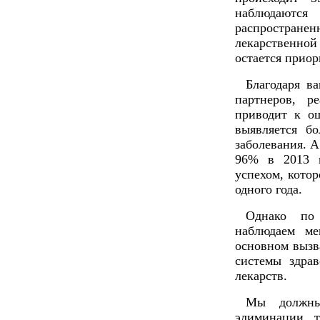
наблюдаются
распростран
лекарственной
остается приор
Благодаря в
партнеров, р
приводит к о
выявляется б
заболевания. А
96% в 2013 г
успехом, котор
одного года.
Однако по
наблюдаем ме
основном вызв
системы здра
лекарств.
Мы должны
элиминации 