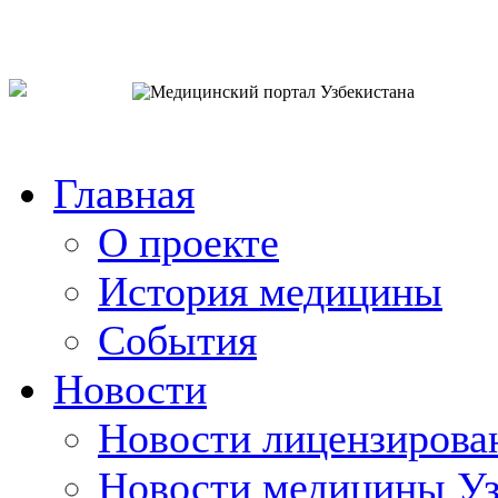
o`zb
рус
eng
Главная
О проекте
История медицины
События
Новости
Новости лицензирова
Новости медицины Уз