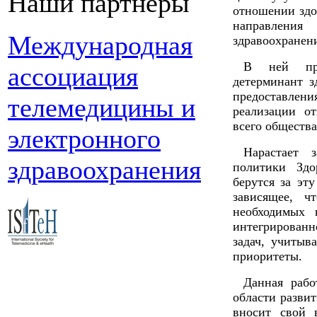
Наши партнеры
отношении здо
направления
Международная
здравоохранен
В ней при
ассоциация
детерминант з
предоставлен
телемедицины и
реализации о
всего общества
электронного
Нарастает 
здравоохранения
политики Здо
берутся за эт
зависящее, ч
необходимых 
интегрирова
задач, учитыв
приоритеты.
Данная рабо
области развит
вносит свой 