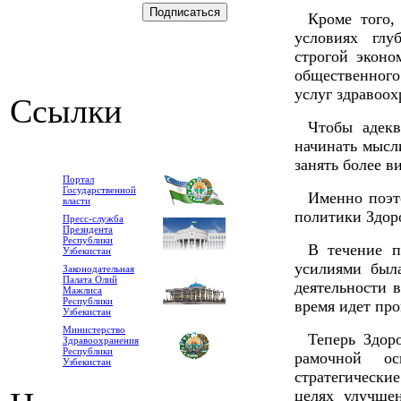
Кроме того,
условиях глу
строгой экон
общественного
услуг здравоох
Ссылки
Чтобы адекв
начинать мысл
занять более в
Портал
Государственной
Именно поэт
власти
политики Здор
Пресс-служба
Президента
Республики
В течение 
Узбекистан
усилиями был
Законодательная
Палата Олий
деятельности 
Мажлиса
Республики
время идет пр
Узбекистан
Министерство
Теперь Здор
Здравоохранения
Республики
рамочной ос
Узбекистан
стратегически
целях улучше