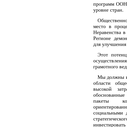
программ ООН 
уровне стран.
Общественно
место в проце
Неравенства в
Регионе демо
для улучшения 
Этот потенц
осуществлени
грамотного вед
Мы должны и
области обще
высокой затр
обоснованны
пакеты ко
ориентированн
социальными 
стратегическ
инвестиров