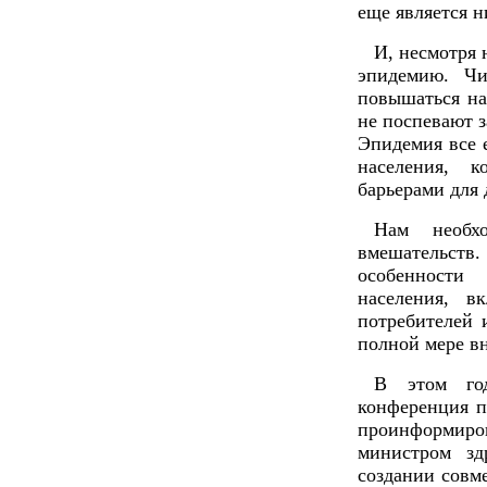
еще является н
И, несмотря 
эпидемию. Чи
повышаться на
не поспевают 
Эпидемия все 
населения, к
барьерами для 
Нам необх
вмешательст
особенности
населения, в
потребителей 
полной мере вн
В этом год
конференция 
проинформиро
министром зд
создании совм