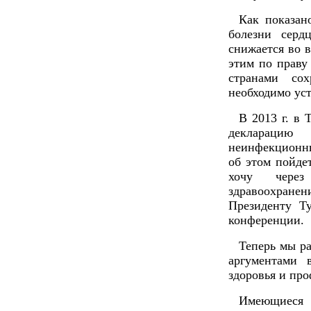
Как показан
болезни серд
снижается во в
этим по праву
странами сох
необходимо уст
В 2013 г. в
деклараци
неинфекционн
об этом пойде
хочу через
здравоохран
Президенту Т
конференции.
Теперь мы р
аргументами 
здоровья и про
Имеющиеся 