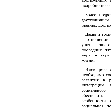
достижениях 
подробно пого
Более подр
двухгодичный 
главных достиж
Дамы и госп
в отношении 
учитывающего 
последних пя
меры по укреп
жизни.
Имеющиеся ф
необходимо со
развития в р
интеграции 
социального
обеспечить 
особенности 
социальная п