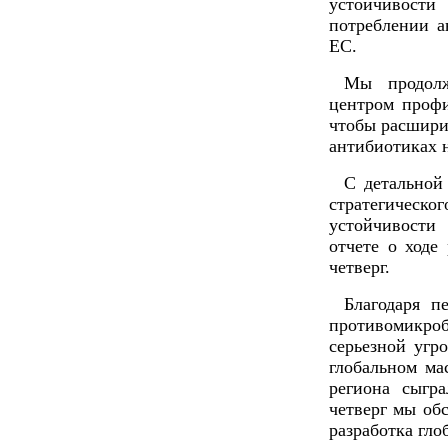
устойчивост
потреблении а
ЕС.
Мы продолж
центром профи
чтобы расшири
антибиотиках н
С детальной
стратегиче
устойчивости
отчете о ходе
четверг.
Благодаря п
противомикр
серьезной угр
глобальном ма
региона сыгр
четверг мы об
разработка гло