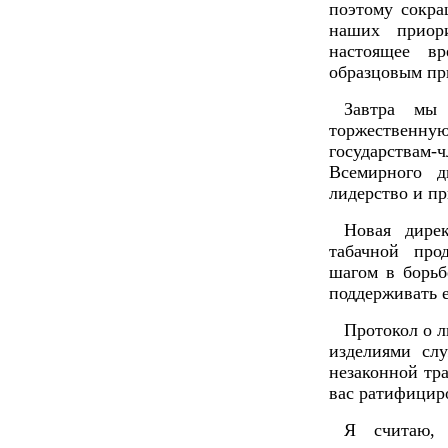
поэтому сокра
наших приори
настоящее в
образцовым пр
Завтра мы 
торжествен
государствам
Всемирного д
лидерство и п
Новая дире
табачной про
шагом в борьб
поддерживать 
Протокол о 
изделиями сл
незаконной тр
вас ратифициро
Я считаю, 