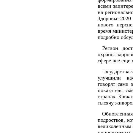
всеми заинтер
на региональн
Здоровье-202
нового перспе
время министер
подробно обсуд
Регион дос
охраны здоров
сфере все еще
Государств
улучшили кач
говорят сами 
показателя см
странах Кавка
тысячу живоро
Обновленна
подростков, ко
великолепны
приоритетных 