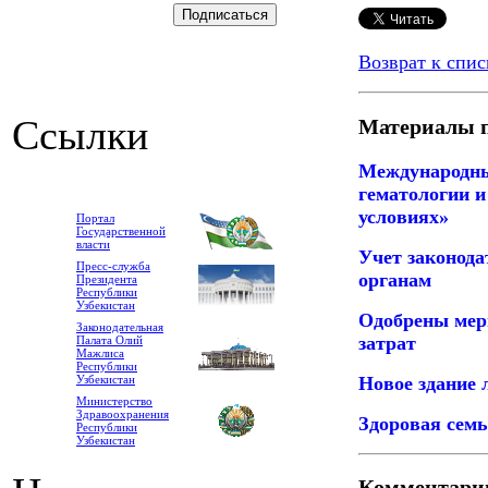
Возврат к спис
Ссылки
Материалы п
Международны
гематологии и
условиях»
Портал
Государственной
власти
Учет законода
Пресс-служба
органам
Президента
Республики
Узбекистан
Одобрены мер
Законодательная
затрат
Палата Олий
Мажлиса
Республики
Новое здание 
Узбекистан
Министерство
Здравоохранения
Здоровая семь
Республики
Узбекистан
Комментари