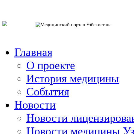
o`zb
рус
eng
Главная
О проекте
История медицины
События
Новости
Новости лицензирова
Новости медицины Уз