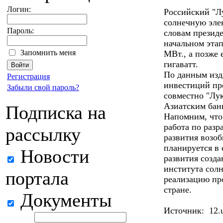
Логин:
Российский "Л
солнечную эле
Пароль:
словам президе
начальном этап
Запомнить меня
МВт., а позже 
гигаватт.
По данным изд
Регистрация
инвестиций про
Забыли свой пароль?
совместно "Лук
Азиатским банк
Подписка на
Напомним, что 
работа по разр
рассылку
развития возо
планируется в 
Новости
развития созд
института солн
портала
реализацию про
стране.
Документы
Источник: 12.