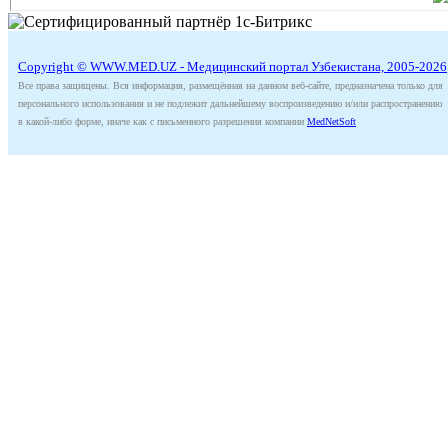
Copyright © WWW.MED.UZ - Медицинский портал Узбекистана, 2005-2026
Все права защищены. Вся информация, размещённая на данном веб-сайте, предназначена только для
персонального использования и не подлежит дальнейшему воспроизведению и/или распространению
в какой-либо форме, иначе как с письменного разрешения компании
MedNetSoft