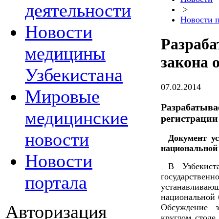
деятельности
>
Новости 
Новости
Разраба
медицины
закона 
Узбекистана
07.02.2014
Мировые
Разрабатыва
медицинские
регистрации
новости
Документ у
национальной
Новости
В Узбекист
государст
портала
устанавлив
национальной 
Авторизация
Обсуждение з
круглом столе