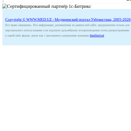
Copyright © WWW.MED.UZ - Медицинский портал Узбекистана, 2005-2026
Все права защищены. Вся информация, размещённая на данном веб-сайте, предназначена только для
персонального использования и не подлежит дальнейшему воспроизведению и/или распространению
в какой-либо форме, иначе как с письменного разрешения компании
MedNetSoft