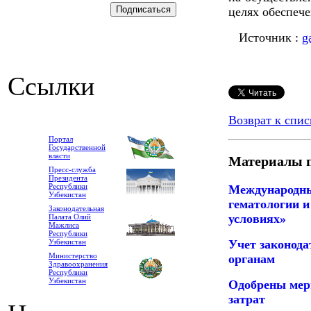
целях обеспече
Источник :
g
Ссылки
Возврат к спис
Портал
Государственной
власти
Материалы п
Пресс-служба
Президента
Республики
Международны
Узбекистан
гематологии и
Законодательная
условиях»
Палата Олий
Мажлиса
Республики
Учет законода
Узбекистан
Министерство
органам
Здравоохранения
Республики
Узбекистан
Одобрены мер
затрат