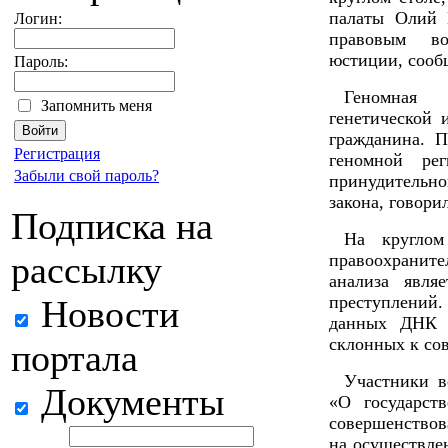
палаты Олий 
Логин:
правовым во
юстиции, сообщ
Пароль:
Геномная р
Запомнить меня
генетической
гражданина. П
Регистрация
геномной рег
Забыли свой пароль?
принудительно
закона, говори
Подписка на
На круглом
рассылку
правоохрани
анализа явля
преступлений
Новости
данных ДНК о
склонных к со
портала
Участники в
Документы
«О государст
совершенствов
на осуществле