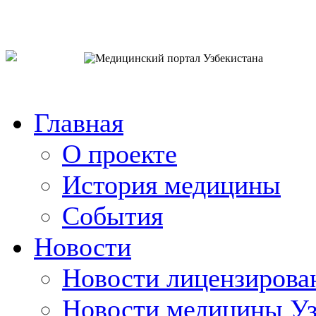
o`zb
рус
eng
Главная
О проекте
История медицины
События
Новости
Новости лицензирова
Новости медицины Уз