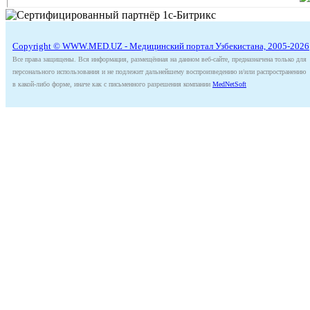
Copyright © WWW.MED.UZ - Медицинский портал Узбекистана, 2005-2026
Все права защищены. Вся информация, размещённая на данном веб-сайте, предназначена только для
персонального использования и не подлежит дальнейшему воспроизведению и/или распространению
в какой-либо форме, иначе как с письменного разрешения компании
MedNetSoft