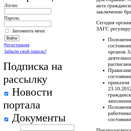
акта гражданск
Логин:
заключение бра
Пароль:
Сегодня орган
ЗАГС регулиру
Запомнить меня
Положение
Регистрация
состояния
Забыли свой пароль?
органов З
деятельно
Подписка на
расписани
Правилами
рассылку
состояния
приказом 
Новости
23.10.201
гражданск
заполнен
портала
Положение
работнико
Документы
состояния 
Предполагается