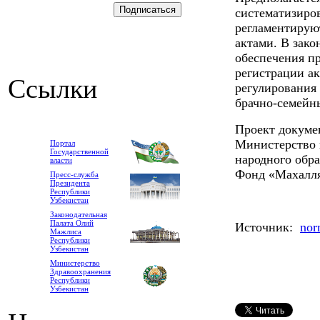
систематизиро
регламентиру
актами. В зак
обеспечения пр
регистрации ак
Ссылки
регулирования
брачно-семейн
Проект докумен
Министерство
Портал
Государственной
народного обр
власти
Фонд «Махалл
Пресс-служба
Президента
Республики
Узбекистан
Законодательная
Палата Олий
Источник:
nor
Мажлиса
Республики
Узбекистан
Министерство
Здравоохранения
Республики
Узбекистан