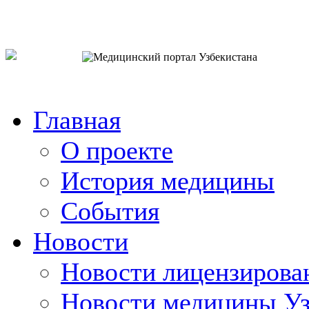
o`zb
рус
eng
Главная
О проекте
История медицины
События
Новости
Новости лицензирова
Новости медицины Уз