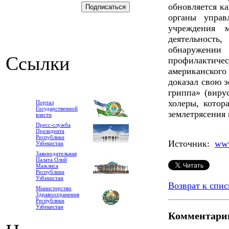
обновляется к
органы управ
учреждения м
деятельност
обнаружен
Ссылки
профилактич
американского
доказал свою 
гриппа» (виру
холеры, котор
Портал
Государственной
землетрясения 
власти
Пресс-служба
Президента
Республики
Источник:
www
Узбекистан
Законодательная
Палата Олий
Мажлиса
Республики
Узбекистан
Возврат к спис
Министерство
Здравоохранения
Республики
Узбекистан
Комментари