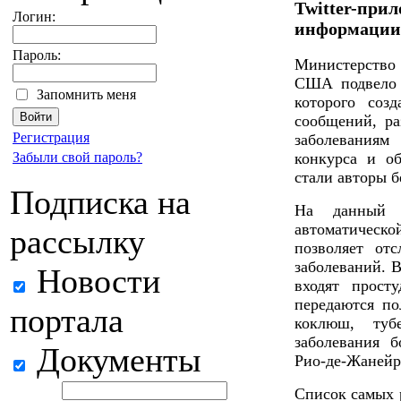
Twitter-при
Логин:
информации
Пароль:
Министерство
США подвело и
Запомнить меня
которого соз
сообщений, ра
Регистрация
заболеваниям
Забыли свой пароль?
конкурса и о
стали авторы 
Подписка на
На данный 
автоматическ
рассылку
позволяет от
заболеваний. 
Новости
входят просту
передаются по
портала
коклюш, туб
заболевания б
Документы
Рио-де-Жанейр
Список самых 