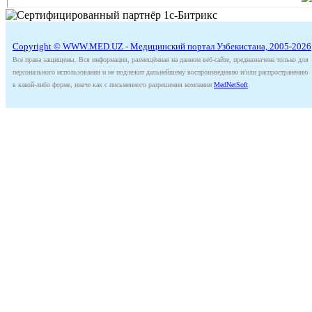
Copyright © WWW.MED.UZ - Медицинский портал Узбекистана, 2005-2026
Все права защищены. Вся информация, размещённая на данном веб-сайте, предназначена только для
персонального использования и не подлежит дальнейшему воспроизведению и/или распространению
в какой-либо форме, иначе как с письменного разрешения компании
MedNetSoft