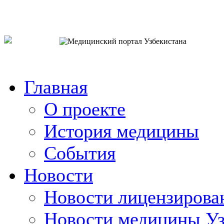
o`zb
рус
eng
Главная
О проекте
История медицины
События
Новости
Новости лицензирова
Новости медицины Уз