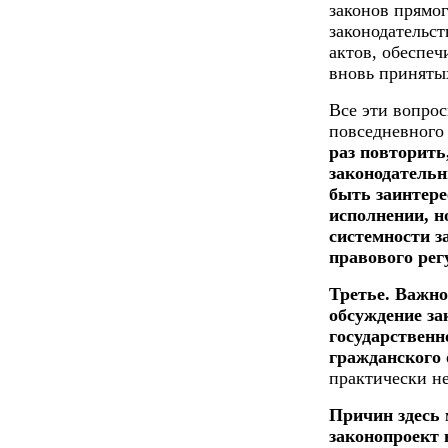
законов прямо
законодательст
актов, обеспе
вновь приняты
Все эти вопро
повседневного
раз повторить
законодатель
быть заинтере
исполнении, н
системности з
правового рег
Третье. Важно
обсуждение за
государственн
гражданского 
практически н
Причин здесь 
законопроект 