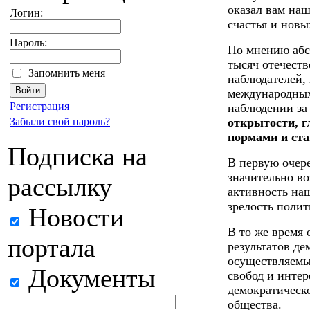
оказал вам наш
Логин:
счастья и новы
Пароль:
По мнению абс
тысяч отечест
Запомнить меня
наблюдателей,
международных
Регистрация
наблюдении за
Забыли свой пароль?
открытости, г
нормами и ста
Подписка на
В первую очер
значительно в
рассылку
активность наш
зрелость полит
Новости
В то же время
портала
результатов де
осуществляемы
Документы
свобод и интер
демократическо
общества.