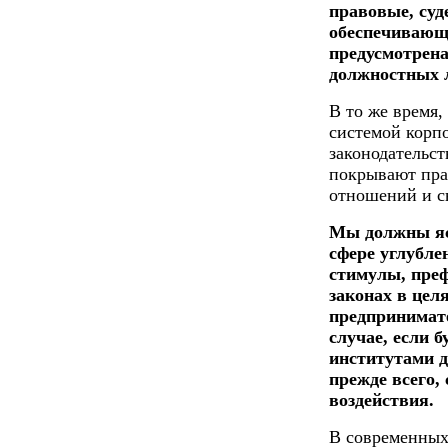
правовые, суд
обеспечивающи
предусмотрена
должностных л
В то же время,
системой корпо
законодательст
покрывают пра
отношений и с
Мы должны яс
сфере углубле
стимулы, пре
законах в цел
предпринимате
случае, если 
институтами д
прежде всего,
воздействия.
В современных