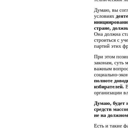
Думаю, вы согл
условиях
деят
инициировани
стране, должн
Она должна ста
строиться с уч
партий этих фр
При этом пози
законам, суть
важным вопрос
социально-эко
полноте довод
избирателей.
В
организации вл
Думаю, будет 
средств массо
не на должном
Есть и такие ф