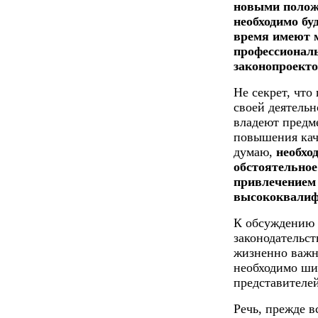
новыми положе
необходимо бу
время имеют м
профессиональ
законопроекто
Не секрет, что
своей деятельн
владеют предме
повышения каче
думаю,
необход
обстоятельное
привлечением 
высококвалиф
К обсуждению п
законодательст
жизненно важн
необходимо ши
представителе
Речь, прежде в