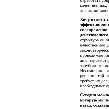
отработать со
качественных,
дня актов зако
Хочу отметит
эффективност
своевременно 
действующего 
структура он о
качественное 
законотворчес
проводимые ин
анализу дейст
зарубежного о
Несомненно, э
решение той ил
требует их дал
необходимых о
Сегодня можно
которую мы по
назад, создав