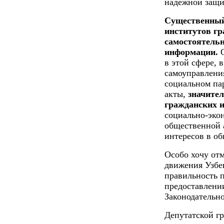
надежной защи
Существенный
институтов гр
самостоятельн
информации.
О
в этой сфере, 
самоуправлени
социальном па
акты,
значител
гражданских 
социально-эко
общественной 
интересов в об
Особо хочу отм
движения Узбе
правильность п
предоставлении
Законодательно
Депутатской г