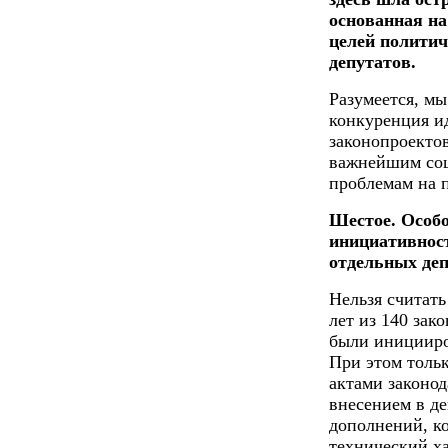
основанная н
целей политич
депутатов.
Разумеется, мы
конкуренция и
законопроекто
важнейшим соц
проблемам на 
Шестое. Особо
инициативност
отдельных деп
Нельзя считать
лет из 140 зак
были иницииро
При этом толь
актами законод
внесением в д
дополнений, к
технический ха