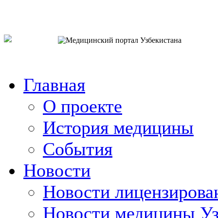
o`zb
рус
eng
Главная
О проекте
История медицины
События
Новости
Новости лицензирова
Новости медицины Уз