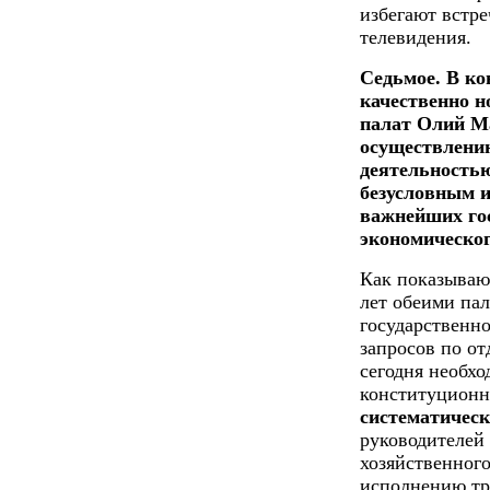
избегают встре
телевидения.
Седьмое. В ко
качественно н
палат Олий Ма
осуществлени
деятельностью
безусловным 
важнейших го
экономическог
Как показываю
лет обеими па
государственно
запросов по о
сегодня необхо
конституционн
систематическ
руководителей 
хозяйственного
исполнению тр