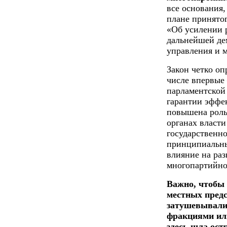
все основания,
плане принятог
«Об усилении 
дальнейшей де
управления и 
Закон четко оп
числе впервые 
парламентской
гарантии эффе
повышена роль
органах власти
государственно
принципиальны
влияние на раз
многопартийно
Важно, чтобы
местных предс
затушевывали
фракциями ил
здесь шла ост