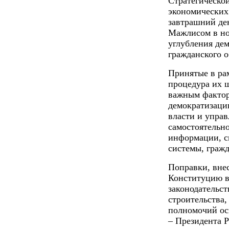
Стратегическо
экономических
завтрашний де
Мажлисом в но
углубления де
гражданского о
Принятые в ра
процедура их 
важным фактор
демократизаци
власти и управ
самостоятельно
информации, с
системы, граж
Поправки, вне
Конституцию в 
законодательст
строительства
полномочий ос
– Президента 