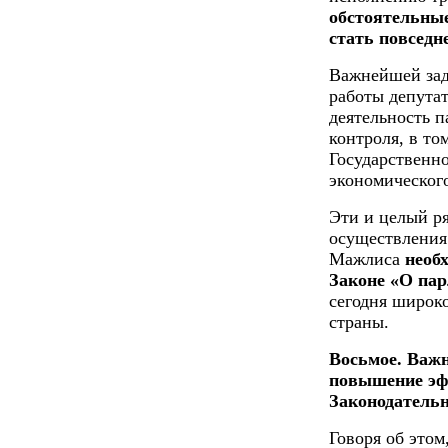
обстоятельны
стать повседн
Важнейшей зад
работы депутат
деятельность 
контроля, в т
Государственн
экономическог
Эти и целый р
осуществления
Мажлиса
необ
Законе «О пар
сегодня широк
страны.
Восьмое. Важн
повышение эф
Законодатель
Говоря об этом