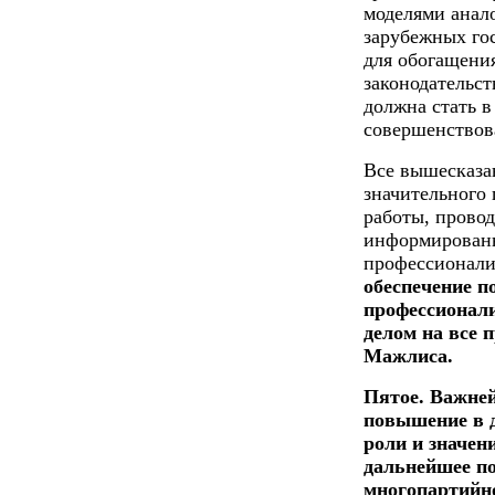
моделями анал
зарубежных гос
для обогащения
законодательст
должна стать 
совершенствов
Все вышесказан
значительного
работы, провод
информированн
профессионализ
обеспечение 
профессионал
делом на все 
Мажлиса.
Пятое. Важней
повышение в 
роли и значен
дальнейшее по
многопартийн