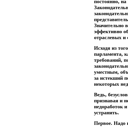
постоянно, на
Законодательн
законодатель
представитель
Значительно в
эффективно об
отраслевых и 
Исходя из тог
парламента, к
требований, п
законодательн
уместным, об
за истекший п
некоторых нед
Ведь, безусло
признавая и н
недоработок и
устранить.
Первое. Надо 