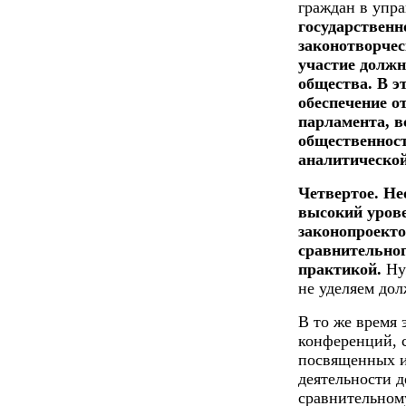
граждан в упр
государственн
законотворчес
участие долж
общества. В э
обеспечение о
парламента, в
общественност
аналитической
Четвертое. Не
высокий урове
законопроекто
сравнительног
практикой.
Нуж
не уделяем до
В то же время 
конференций, 
посвященных и
деятельности д
сравнительном