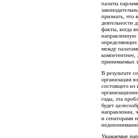
палаты парламе
законодательн
признать, что 
деятельности 
факты, когда в
направленную 
определяющих 
между палатами
компетентнее, 
принимаемых з
В результате с
организации в
состоящего из 
организационн
годы, эта проб
будет целесооб
направлении, 
и сенаторами 
недопонимания
Уважаемые нар