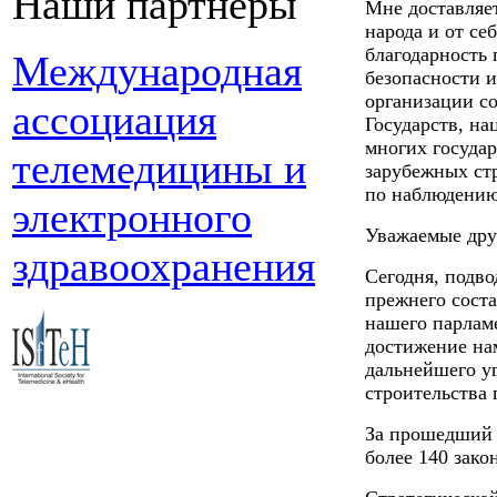
Наши партнеры
Мне доставляе
народа и от се
благодарность
Международная
безопасности 
организации с
ассоциация
Государств, н
многих государ
телемедицины и
зарубежных ст
по наблюдению
электронного
Уважаемые дру
здравоохранения
Сегодня, подв
прежнего сост
нашего парламе
достижение нам
дальнейшего у
строительства 
За прошедший 
более 140 зако