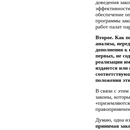
доведения зако
эффективности
обеспечение оп
программы зак
работ палат па
Второе. Как п
анализа, нере
дополнения к н
первых, не с
реализации им
издаются или 
соответствующ
положения эти
В связи с этим
законы, котор
«приземляются»
правоприменен
Думаю, одна из
принимая зако