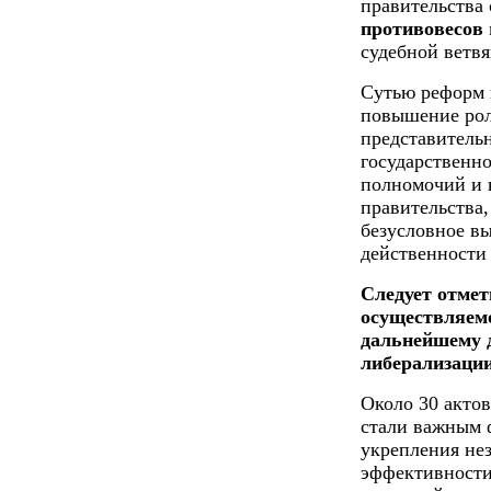
правительства
противовесов
судебной ветвя
Сутью реформ в
повышение рол
представительн
государственно
полномочий и в
правительства,
безусловное в
действенности
Следует отмет
осуществляемо
дальнейшему 
либерализации
Около 30 актов
стали важным 
укрепления не
эффективности