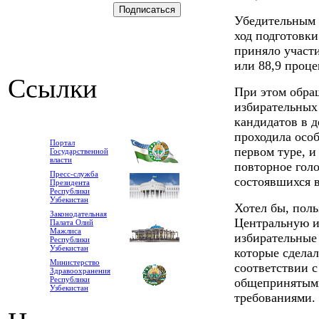
Убедительным 
ход подготовки
приняло участи
или 88,9 проце
Ссылки
При этом обращ
избирательных 
кандидатов в 
проходила особ
Портал
первом туре, и
Государственной
власти
повторное голо
Пресс-служба
состоявшихся 
Президента
Республики
Узбекистан
Хотел бы, поль
Законодательная
Центральную и
Палата Олий
Мажлиса
избирательные 
Республики
Узбекистан
которые сделал
Министерство
соответствии 
Здравоохранения
Республики
общепринятым
Узбекистан
требованиями.