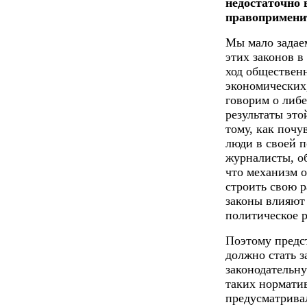
недостаточно
правопримени
Мы мало задае
этих законов в
ход обществен
экономических
говорим о либе
результаты это
тому, как почу
люди в своей п
журналисты, об
что механизм 
строить свою р
законы влияют 
политическое р
Поэтому предст
должно стать з
законодательн
таких нормати
предусматрива