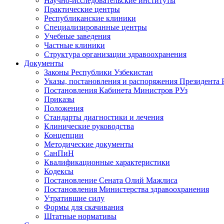
Научно-исследовательские институты
Практические центры
Республиканские клиники
Специализированные центры
Учебные заведения
Частные клиники
Структура организации здравоохранения
Документы
Законы Республики Узбекистан
Указы, постановления и распоряжения Президента 
Постановления Кабинета Министров РУз
Приказы
Положения
Стандарты диагностики и лечения
Клинические руководства
Концепции
Методические документы
СанПиН
Квалификационные характеристики
Кодексы
Постановление Сената Олий Мажлиса
Постановления Министерства здравоохранения
Утратившие силу
Формы для скачивания
Штатные нормативы