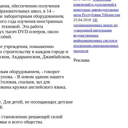
изменений и дополнений в
тания, обеспечению получения
некоторые законодательные
разовательных школ, в 14 –
акты Республики Узбекистан
 и лабораторным оборудованием,
25.04.2018
Об
ного года изучения иностранных
организационных мерах но
 техникой. Эта работа
ускоренной интеграции
вух тысяч DVD-плееров, около
ведомственных
собий.
информационных систем и
реализации инновационных
ные учреждения, повышению
проектов
о строительству в каждом городе и
тском, Акдарьинском, Джамбайском,
Реклама
ным оборудованием, - говорит
пова. - В новом здании нашего
толовая, спальня, зал для
ованы кружки английского языка,
. Для детей, не посещающих детские
й.
го становлению решающей силой
мьи и всего общества.