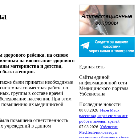
ва
 здорового ребенка, на основе
ленная на воспитание здорового
аны материнства и детства,
Единая сеть
ия быта женщин.
Сайты единой
 также были приняты необходимые
информационной сети
системная совместная работа по
Медицинского портала
ных, группы в составе врачей
Узбекистана
бследование населения. При этом
Последние новости
ей, повышению их медицинской
08.08.2026
Илон Маск
рассказал, через сколько лет
 Была повышена ответственность
роботы заменят врачей
их учреждений в данном
07.08.2026
Узбекские
MedTech-инноваторы
завершили обучение в сфере