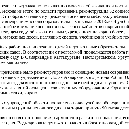
ределен ряд задач по повышению качества образования и воспи
Исходя из этого по области проведена реконструкция 52 общеоб
. Эти образовательные учреждения оснащены мебелью, учебным
 с внедрением в общеобразовательных школах с 2013/2014 учеб
тся особое внимание оснащению классных кабинетов современной
 текущем году, образовательным учреждениям передано более д
в, маркерных досок, наглядных средств, учебников и учебных по
ная работа по привлечению детей в дошкольные образователь
ких садов. В соответствии с программой продолжается работа п
кому саду. В Самарканде и Каттакургане, Пастдаргомском, Ургу
уже выполнена.
 учреждение было реконструировано и оснащено новым современ
ательным учреждением «Лола» Акдарьинского района Робия Юсу
сто мест, для воспитанников созданы все необходимые условия. С
ты для занятий оснащены современным оборудованием. Организ
гимнастики, каратэ.
ых учреждений области поставлено новое учебное оборудование
ткрыты группы неполного дня, в которые принято 90 тысяч дете
ового во всех отношениях, гармонично развитого поколения, е
го дня. Ведь здоровые дети – это радость и богатство каждой се