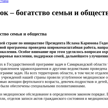
стана
ок – богатство семьи и общест
ство семьи и общества
шей стране по инициативе Президента Ислама Каримова Годом
ной программы проведена широкомасштабная работа, направ
околения. Особое внимание при этом уделялось вопросам охр
доровья населения, поддержки семей, дальнейшего улучшен
х в Государственной программе задач в Самаркандской области
равлением здравоохранения и другими ведомствами проведена 
рамме задач. На всех территориях области, в том числе отдален
 учреждений нашей страны провели углубленное медицинское о
овью женщин фертильного возраста, девочек-подростков и дет
 были обеспечены специальными поливитаминами.
и медицинское обследование в определенном законом порядке.
лли, отделов записи актов гражданского состояния и медицинск