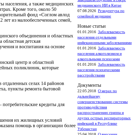
ты населения, а также медицинских
медицинского ИИ в Китае
рах. Кроме того, около 50
07.08.2026
Резидентура по
ворительный фонд «Соглом авлод
семейной медицине
2 лет из малообеспеченных семей,
Новые статьи
01.01.2016
Заболеваемость
цинского объединения и областных
населения отдельными
 областная детская
инфекционными заболеваниями
бучения и воспитания на основе
01.01.2016
Заболеваемость
населения алкоголизмом и
алкогольными психозами
нский центр и областной
01.01.2016
Заболеваемость
мейных поликлиник, которые
населения психическими
расстройствами
в отдаленных селах 14 районов
Документы
еха, пункты ремонта бытовой
22.05.2018
О мерах по
дальнейшему
совершенствованию системы
– потребительские кредиты для
противодействия
распространению гриппа и
других острых респираторных
учшения их жилищных условий
инфекций в Республике
казана помощь в организации более
Узбекистан
25.04.2018
О внесении