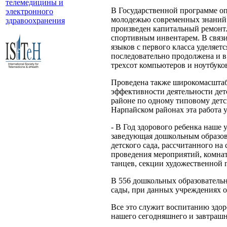
телемедицины и
В Государственной программе оп
электронного
молодежью современных знаний. 
здравоохранения
произведен капитальный ремонт
спортивным инвентарем. В связи
языков с первого класса уделяе
последовательно продолжена и в
трехсот компьютеров и ноутбуко
Проведена также широкомасштаб
эффективности деятельности детс
районе по одному типовому детс
Нарпайском районах эта работа 
- В Год здорового ребенка наше
заведующая дошкольным образов
детского сада, рассчитанного на 
проведения мероприятий, комна
танцев, секции художественной 
В 556 дошкольных образовательн
сады, при данных учреждениях о
Все это служит воспитанию здор
нашего сегодняшнего и завтрашне