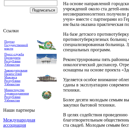
На основе направлений городски
учреждений около ста детей-инв
несовершеннолетних получили р
учун» вместе с партнерами из Г
им была оказана практическая п
Ссылки
На базе детского противотуберк
противотуберкулезных больниц 
Портал
специализированная больница. Зд
Государственной
власти
специальных программ.
Пресс-служба
Президента
Реконструированы пять районны
Республики
онкологический диспансер. Отр
Узбекистан
оснащены на основе проекта «Зд
Законодательная
Палата Олий
Мажлиса
Уделяется особое внимание обле
Республики
Узбекистан
сданы в эксплуатацию современ
техники.
Министерство
Здравоохранения
Республики
Более десяти молодым семьям вы
Узбекистан
закупки бытовой техники.
Наши партнеры
В целях содействия проведению
Международная
благотворительным общественны
ассоциация
ста свадеб. Молодым семьям бес