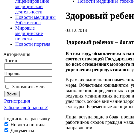
лицензирование
Новости медицины Узбеки
медицинской
деятельности
Здоровый ребен
Новости медицины
Узбекистана
Мировые
03.12.2014
медицинские
новости
Здоровый ребенок – богат
Новости портала
В этом году, объявленном в на
Авторизация
соответствующей Государствен
Логин:
во всех отношениях молодого п
укрепления репродуктивного з
Пароль:
В рамках выполнения намеченны
меры. Областным хокимиятом, уп
Запомнить меня
выполнению определенных в прог
ведущих медицинских центров и
Регистрация
уделялось особое внимание здор
культуры. Беременные женщины
Забыли свой пароль?
Лица, вступающие в брак, прошл
Подписка на рассылку
работников сходов граждан маха
Новости портала
направлении.
Документы