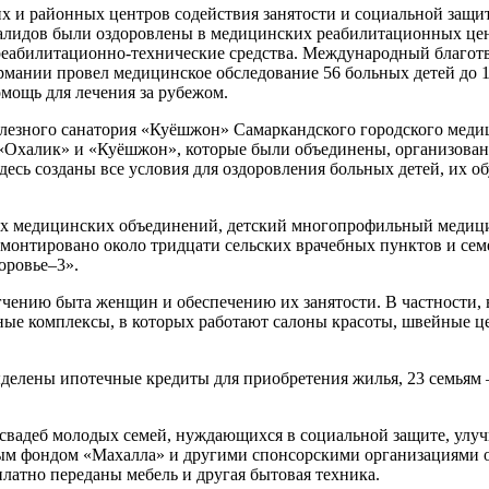
х и районных центров содействия занятости и социальной защи
алидов были оздоровлены в медицинских реабилитационных цент
еабилитационно-технические средства. Международный благот
ермании провел медицинское обследование 56 больных детей до 1
омощь для лечения за рубежом.
улезного санатория «Куёшжон» Самаркандского городского меди
«Охалик» и «Куёшжон», которые были объединены, организована
есь созданы все условия для оздоровления больных детей, их о
х медицинских объединений, детский многопрофильный медици
емонтировано около тридцати сельских врачебных пунктов и се
оровье–3».
гчению быта женщин и обеспечению их занятости. В частности, 
ные комплексы, в которых работают салоны красоты, швейные ц
делены ипотечные кредиты для приобретения жилья, 23 семьям 
 свадеб молодых семей, нуждающихся в социальной защите, ул
м фондом «Махалла» и другими спонсорскими организациями о
платно переданы мебель и другая бытовая техника.