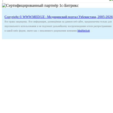
Copyright © WWW.MED.UZ - Медицинский портал Узбекистана, 2005-2026
Все права защищены. Вся информация, размещённая на данном веб-сайте, предназначена только для
персонального использования и не подлежит дальнейшему воспроизведению и/или распространению
в какой-либо форме, иначе как с письменного разрешения компании
MedNetSoft