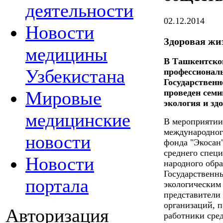
деятельности
02.12.2014
Новости
Здоровая жиз
медицины
В Ташкентско
Узбекистана
профессионал
Государственн
Мировые
проведен семи
экология и зд
медицинские
В мероприятии
международног
новости
фонда "Экосан
среднего спец
Новости
народного обр
Государственн
портала
экологическим
представители
организаций, п
Авторизация
работники сре