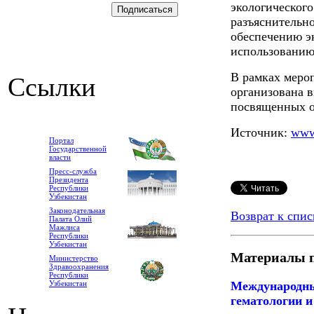
экологическог
разъяснительно
обеспечению э
использованию
В рамках меро
Ссылки
организована 
посвященных о
Источник:
www
Портал
Государственной
власти
Пресс-служба
Президента
Республики
Узбекистан
Законодательная
Возврат к спис
Палата Олий
Мажлиса
Республики
Узбекистан
Материалы п
Министерство
Здравоохранения
Республики
Международны
Узбекистан
гематологии и