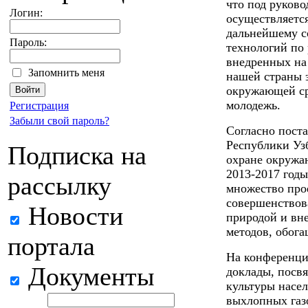
что под руков
Логин:
осуществляетс
дальнейшему 
Пароль:
технологий по
внедренных н
Запомнить меня
нашей страны 
окружающей ср
молодежь.
Регистрация
Забыли свой пароль?
Согласно пост
Республики Уз
Подписка на
охране окружа
2013-2017 годы
рассылку
множество прое
совершенствов
Новости
природой и вн
методов, обог
портала
На конференци
Документы
доклады, посв
культуры насе
выхлопных газ