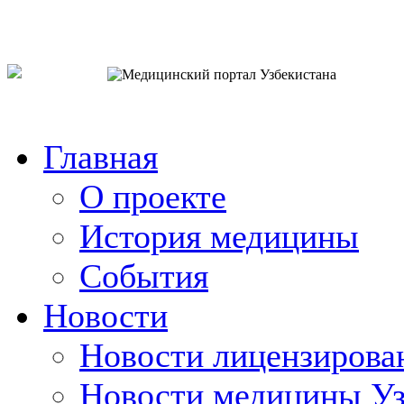
o`zb
рус
eng
Главная
О проекте
История медицины
События
Новости
Новости лицензирова
Новости медицины Уз