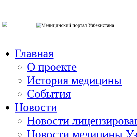
o`zb
рус
eng
Главная
О проекте
История медицины
События
Новости
Новости лицензирова
Новости медицины Уз