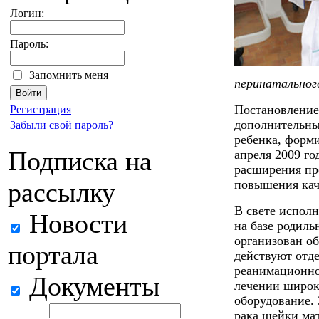
Логин:
Пароль:
Запомнить меня
перинатально
Постановление
Регистрация
дополнительны
Забыли свой пароль?
ребенка, форм
Подписка на
апреля 2009 г
расширения пр
рассылку
повышения кач
В свете испол
Новости
на базе родиль
организован о
портала
действуют отде
реанимационно
Документы
лечении широк
оборудование.
рака шейки мат