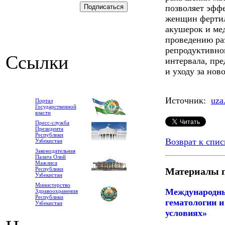
позволяет эфф
женщин фертиль
акушерок и ме
проведению ра
репродуктивно
Ссылки
интервала, пр
и уходу за но
Источник:
uza
Портал
Государственной
власти
Пресс-служба
Президента
Республики
Возврат к спис
Узбекистан
Законодательная
Палата Олий
Мажлиса
Республики
Материалы п
Узбекистан
Министерство
Международны
Здравоохранения
Республики
гематологии и
Узбекистан
условиях»