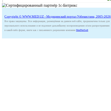
Copyright © WWW.MED.UZ - Медицинский портал Узбекистана, 2005-2026
Все права защищены. Вся информация, размещённая на данном веб-сайте, предназначена только для
персонального использования и не подлежит дальнейшему воспроизведению и/или распространению
в какой-либо форме, иначе как с письменного разрешения компании
MedNetSoft