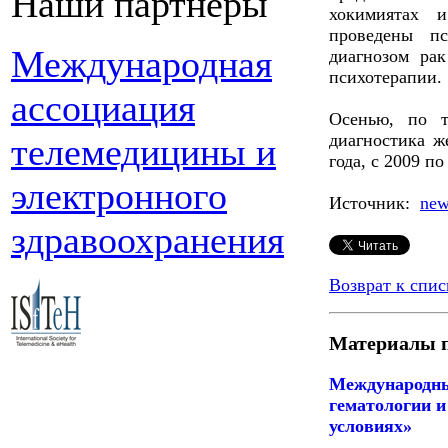
Наши партнеры
хокимиятах 
проведены пс
Международная
диагнозом ра
психотерапии.
ассоциация
Осенью, по т
диагностика ж
телемедицины и
года, с 2009 п
электронного
Источник:
new
здравоохранения
Возврат к спис
Материалы п
Международны
гематологии и
условиях»