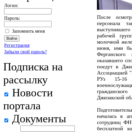
Логин:
После осмот
Пароль:
персонала та
выступившего
Запомнить меня
рабочей гру
молочной желе
Регистрация
июня, ими бы
Забыли свой пароль?
Ферганского 
оказавшего сп
Подписка на
поедут в Джи
Ассоциацией "
рассылку
РУз 15-16
военнослужа
Новости
гражданского
Джизакской об
портала
Подготовитель
Документы
началась в ап
сотрудниц ФН
бесплатной к