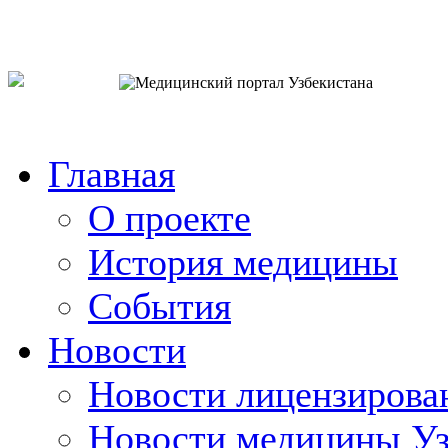
o`zb
рус
eng
Главная
О проекте
История медицины
События
Новости
Новости лицензирова
Новости медицины Уз