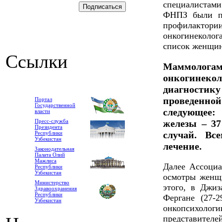
специалистами
ФНПЗ были по
профилакто
онкогинеколог
список женщин
Ссылки
Маммологам
онкогинеко
диагности
проведенной
Портал
Государственной
следующее:
власти
Пресс-служба
железы – 37
Президента
случай. Вс
Республики
Узбекистан
лечение.
Законодательная
Палата Олий
Мажлиса
Далее Ассоциа
Республики
Узбекистан
осмотры женщ
Министерство
этого, в Джиз
Здравоохранения
Республики
Фергане (27-
Узбекистан
онкопсихол
представите