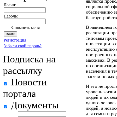
является прово
Логин:
социальной сф
обеспечению за
Пароль:
благоустройств
В нынешнем го
Запомнить меня
реализации пр
типовым проек
Регистрация
инвестиции в о
Забыли свой пароль?
эксплуатацию 
построенных п
Подписка на
массивах. В р
по организации
рассылку
населения в те
тысячи новых р
Новости
И это не прост
портала
уровень жизни
людей и их сем
Документы
одного человек
людей, а новос
для семьи и ро