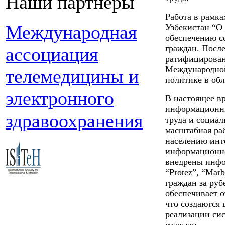
Наши партнеры
Работа в рамка
Международная
Узбекистан “О 
обеспечению с
граждан. Посл
ассоциация
ратифицирован
Международной 
телемедицины и
политике в обл
электронного
В настоящее в
информационны
здравоохранения
труда и социа
масштабная ра
населению инт
информационно
внедрены инфо
“Protez”, “Mar
граждан за ру
обеспечивает о
что создаются
реализации си