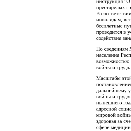
инструкция "О
престарелых г
В соответстви
инвалидам, ве
бесплатные пут
проводится в 
содействия зан
По сведениям 
населения Респ
возможностью 
войны и труда.
Масштабы этой
постановление
дальнейшему у
войны и трудов
нынешнего год
адресной соци
мировой войны
здоровья за сч
сфере медицин