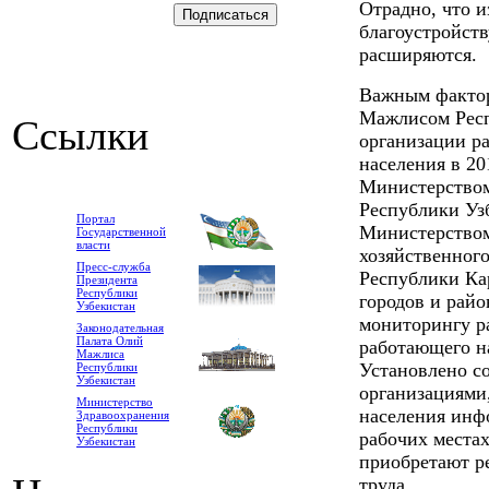
Отрадно, что и
благоустройст
расширяются.
Важным фактор
Мажлисом Респ
Ссылки
организации р
населения в 20
Министерством
Республики Узб
Портал
Министерством
Государственной
власти
хозяйственног
Пресс-служба
Республики Ка
Президента
Республики
городов и рай
Узбекистан
мониторингу ра
Законодательная
Палата Олий
работающего н
Мажлиса
Установлено с
Республики
Узбекистан
организациями
Министерство
населения инф
Здравоохранения
Республики
рабочих места
Узбекистан
приобретают р
труда.