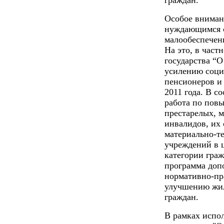
граждан.
Особое вниман
нуждающимся с
малообеспечен
На это, в част
государства “
усилению соци
пенсионеров и 
2011 года. В с
работа по пов
престарелых, 
инвалидов, их
материально-т
учреждений в ц
категории гра
программа доп
нормативно-пра
улучшению жи
граждан.
В рамках испо