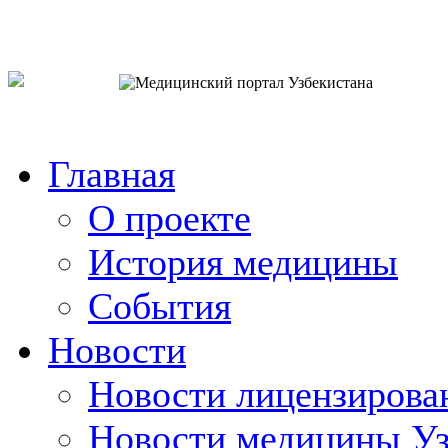
o`zb
рус
eng
Главная
О проекте
История медицины
События
Новости
Новости лицензирова
Новости медицины Уз