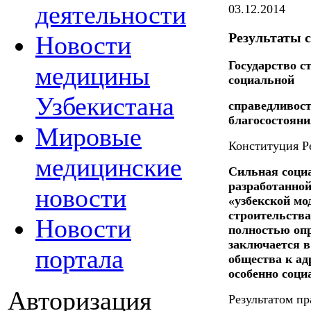
деятельности
03.12.2014
Результаты 
Новости
Государство с
медицины
социальной
Узбекистана
справедливост
благосостояни
Мировые
Конституция Ре
медицинские
Сильная социа
разработанно
новости
«узбекской мо
строительства
Новости
полностью опр
заключается в
портала
общества к ад
особенно соц
Авторизация
Результатом пр