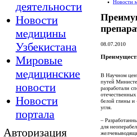
Новости 
деятельности
Преимущ
Новости
препара
медицины
Узбекистана
08.07.2010
Преимуществ
Мировые
медицинские
В Научном цен
путей Министе
новости
разработали с
отечественных
Новости
белой глины и
угля.
портала
– Разработанн
для неоперабе
Авторизация
желчевыводящи