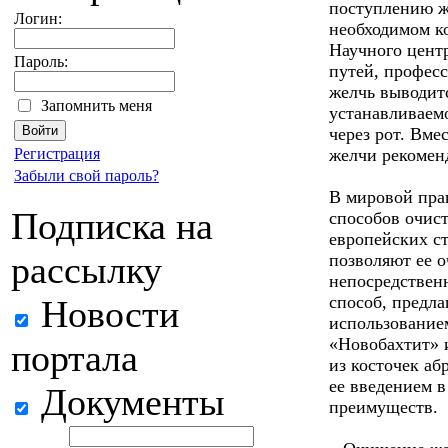
поступлению ж
Логин:
необходимом ко
Научного цент
Пароль:
путей, профес
желчь выводит
Запомнить меня
устанавливаемо
через рот. Вме
Регистрация
желчи рекоменд
Забыли свой пароль?
В мировой пра
Подписка на
способов очис
европейских с
рассылку
позволяют ее о
непосредствен
способ, предл
Новости
использованием
«Новобахтит» и
портала
из косточек аб
ее введением в
Документы
преимуществ.