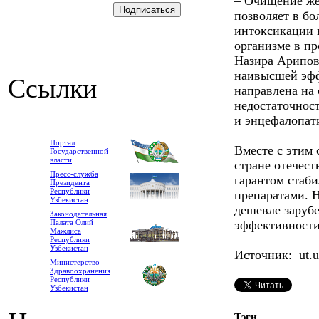
– Очищение же
позволяет в бо
интоксикации 
организме в пр
Назира Арипов
наивысшей эфф
Ссылки
направлена на
недостаточнос
и энцефалопат
Портал
Вместе с этим 
Государственной
власти
стране отечест
Пресс-служба
гарантом стаб
Президента
Республики
препаратами. Н
Узбекистан
дешевле зарубе
Законодательная
Палата Олий
эффективности
Мажлиса
Республики
Узбекистан
Источник: ut.u
Министерство
Здравоохранения
Республики
Узбекистан
Тэги