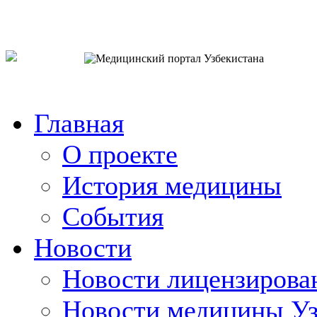
o`zb
рус
eng
Главная
О проекте
История медицины
События
Новости
Новости лицензирова
Новости медицины Уз