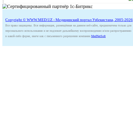
Copyright © WWW.MED.UZ - Медицинский портал Узбекистана, 2005-2026
Все права защищены. Вся информация, размещённая на данном веб-сайте, предназначена только для
персонального использования и не подлежит дальнейшему воспроизведению и/или распространению
в какой-либо форме, иначе как с письменного разрешения компании
MedNetSoft