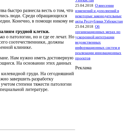
Узбекистан
25.04.2018
О внесении
а быстро разнесла весть о том, что
изменений и дополнений в
нулись люди. Среди обращающихся
некоторые законодательные
опедии. Конечно, в помощи никому не
акты Республики Узбекистан
25.04.2018
Об
алиям грудной клетки.
организационных мерах но
о о патологии, но и где ее лечат. Но
ускоренной интеграции
всего соотечественники, должны
ведомственных
венной клинике.
информационных систем и
реализации инновационных
тране. Нам нужно иметь достоверную
проектов
ющиеся. На основании этих данных
Реклама
.
 килевидной груди. На сегодняшний
ужно завершить разработку
 учетом степени тяжести патологии
специальной литературе.