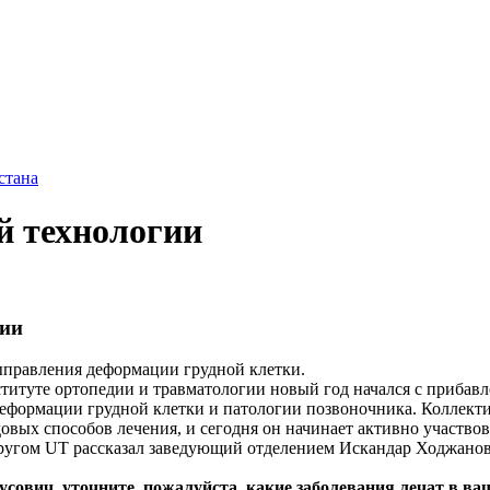
стана
й технологии
гии
правления деформации грудной клетки.
титуте ортопедии и травматологии новый год начался с прибавле
деформации грудной клетки и патологии позвоночника. Коллект
довых способов лечения, и сегодня он начинает активно участво
другом UT рассказал заведующий отделением Искандар Ходжанов
сович, уточните, пожалуйста, какие заболевания лечат в ва