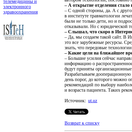
телемедицины и
– А открытие отделения стало
электронного
– С одной стороны, да. А с друг
здравоохранения
в институте травматологии леча
были не только дети, но и подро
отказывали. Но с юридической 
– Слышал, что скоро в Интерн
– Да, мы создаем такой сайт. В И
это все зарубежные ресурсы. Ср
знать, что передовые технологи
– Какие цели на ближайшее вре
– Большие усилия сейчас направ
информацию о распространеннос
будут приняты организационные 
Разрабатываем дооперационную 
день порог, до которого можно 
рекомендаций по выбору наиболе
и возраста пациента. Таких рек
Источник:
ut.uz
Возврат к списку