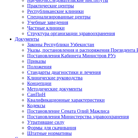
Научно-исследовательские институты
Практические центры
Республиканские клиники
Специализированные центры
Учебные заведения
Частные клиники
Структура организации здравоохранения
Документы
Законы Республики Узбекистан
Указы, постановления и распоряжения Президента 
Постановления Кабинета Министров РУз
Приказы
Положения
Стандарты диагностики и лечения
Клинические руководства
Концепции
Методические документы
СанПиН
Квалификационные характеристики
Кодексы
Постановление Сената Олий Мажлиса
Постановления Министерства здравоохранения
Утратившие силу
Формы для скачивания
Штатные нормативы