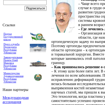
– Чаще всего пр
случае в груди 
развития грудно
пространства се
системы кровоо
в раннем возрас
Ссылки
– Где лечились
– Организация и
Портал
Государственной
области, где на
власти
ортопедическую задачу по выпря
Пресс-служба
Поэтому ортопеды предпочитали 
Президента
области ортопедии – к ортопеда
Республики
Узбекистан
и торакальной хирургии. Вместе 
Законодательная
которые занимались этой патоло
Палата Олий
границу.
Мажлиса
Республики
– Как принималось решение о 
Узбекистан
– К этому шли более пяти лет. 
Министерство
лечения по всем заболеваниям. 
Здравоохранения
Республики
исправлению деформаций грудной
Узбекистан
велась большая исследовательск
выпрямления костей незаметные 
Наши партнеры
научных статей, мы пришли к в
Это технология, когда пластина 
Международная
самостоятельно успешно провели 
ассоциация
автором технологии, постоянно 