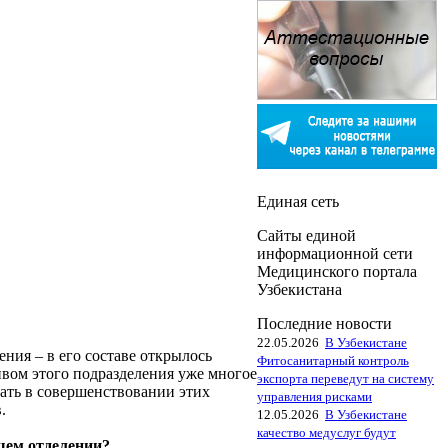
Единая сеть
Сайты единой
информационной сети
Медицинского портала
Узбекистана
Последние новости
22.05.2026
В Узбекистане
ния – в его составе открылось
Фитосанитарный контроль
ивом этого подразделения уже многое
экспорта переведут на систему
вать в совершенствовании этих
управления рисками
.
12.05.2026
В Узбекистане
качество медуслуг будут
шем отделении?