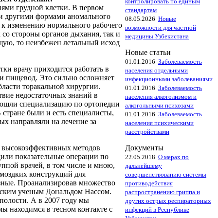
контролировать по единым
иями грудной клетки. В первом
стандартам
я и другими формами аномального
08.05.2026
Новые
т к изменению нормального рабочего
возможности для частной
 со стороны органов дыхания, так и
медицины Узбекистана
ую, то неизбежен летальный исход
Новые статьи
01.01.2016
Заболеваемость
ки врачу приходится работать в
населения отдельными
и и пищевод. Это сильно осложняет
инфекционными заболеваниями
бласти торакальной хирургии.
01.01.2016
Заболеваемость
твие недостаточных знаний в
населения алкоголизмом и
 прошли специализацию по ортопедии
алкогольными психозами
В стране были и есть специалисты,
01.01.2016
Заболеваемость
ых направляли на лечение за
населения психическими
расстройствами
Документы
ых высокоэффективных методов
дили показательные операции по
22.05.2018
О мерах по
ппой врачей, в том числе и мною,
дальнейшему
омоздких конструкций для
совершенствованию системы
азные. Проанализировав множество
противодействия
нским ученым Дональдом Нассом.
распространению гриппа и
 полости. А в 2007 году мы
других острых респираторных
мы находимся в тесном контакте с
инфекций в Республике