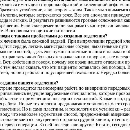
иходится иметь дело с воронкообразной и килевидной деформац
образуется углубление, а во втором – холм. Также мы занимаемс
й клетки, которые встречаются реже. Все эти аномалии приводя
рдца и легких. В результате развиваются грозные осложнения как
бращения. Если своевременно не выпрямить костную составляющ
те. В основном это детские патологии.
 люди с такими проблемами до создания отделения?
х лечения была сложной задачей. При выпрямлении грудной клет
ходятся сердце, легкие, магистральные сосуды, дыхательные пут
млению костей, здесь еще нужны отличные знания и навыки в о
отправлять таких больных к торакальным хирургам, а те вследс
м. Вот, собственно говоря, почему все врачи нашего отделения
с тем нельзя сказать, что эти пациенты оставались без помощи. 
гией, но они работали по устаревшей технологии. Нередко больн
создании вашего отделения?
В стране проводится планомерная работа по внедрению передов
Приглашались ведущие зарубежные специалисты, которые прово
 клетки с применением последних технологий. Кроме того, гру
ая работа. Новые технологии предполагают установку вместо гр
пластины. Но и сами пластины, и технология их установки – р
ыводу, что наиболее эффективен способ, предложенный америка
устанавливается с внутренней стороны грудной клетки, то есть в
первую операции. За ней последовали другие. Кстати, сегодня 
переписываемся с ним и консультируемся.