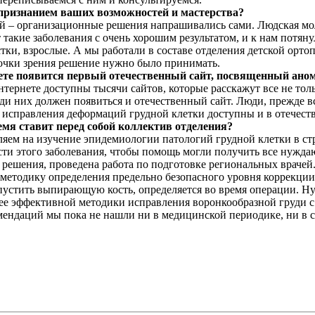
 признанием ваших возможностей и мастерства?
ой – организационные решения напрашивались сами. Людская молв
т такие заболевания с очень хорошим результатом, и к нам потя
стки, взрослые. А мы работали в составе отделения детской орт
точки зрения решение нужно было принимать.
ете появится первый отечественный сайт, посвященный аном
нтернете доступны тысячи сайтов, которые расскажут все не тольк
еди них должен появиться и отечественный сайт. Люди, прежде 
и исправления деформаций грудной клетки доступны и в отечест
мя ставит перед собой коллектив отделения?
ляем на изучение эпидемиологии патологий грудной клетки в с
ти этого заболевания, чтобы помощь могли получить все нужда
решения, проведена работа по подготовке региональных врачей
методику определения предельно безопасного уровня коррекции
опустить выпирающую кость, определяется во время операции. Н
е эффективной методики исправления воронкообразной груди с
омендаций мы пока не нашли ни в медицинской периодике, ни в 