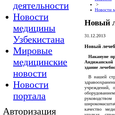
деятельности
>
Новости 
Новости
Новый 
медицины
31.12.2013
Узбекистана
Новый лече
Мировые
Накануне пр
медицинские
Андижанской
здание лечебн
новости
В нашей стр
Новости
здравоохран
учреждений, 
портала
оборудовани
руководств
широкомасшт
Авторизация
качество мед
уголках стра