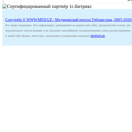
Copyright © WWW.MED.UZ - Медицинский портал Узбекистана, 2005-2026
Все права защищены. Вся информация, размещённая на данном веб-сайте, предназначена только для
персонального использования и не подлежит дальнейшему воспроизведению и/или распространению
в какой-либо форме, иначе как с письменного разрешения компании
MedNetSoft