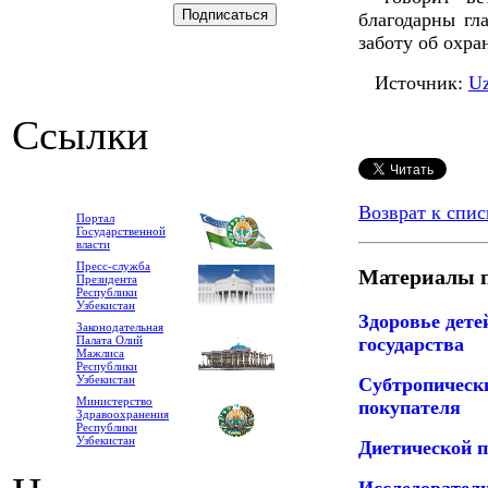
благодарны гл
заботу об охра
Источник:
U
Ссылки
Возврат к спис
Портал
Государственной
власти
Пресс-служба
Материалы п
Президента
Республики
Узбекистан
Здоровье дете
Законодательная
государства
Палата Олий
Мажлиса
Республики
Узбекистан
Субтропическ
Министерство
покупателя
Здравоохранения
Республики
Узбекистан
Диетической п
Исследовател