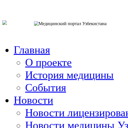
o`zb
рус
eng
Главная
О проекте
История медицины
События
Новости
Новости лицензирова
Новости медицины Уз