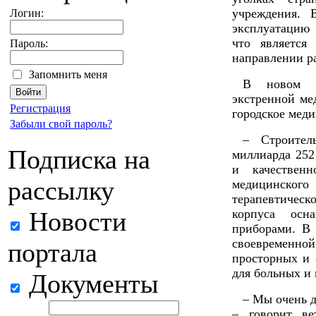
учреждения. 
Логин:
эксплуатацию 
что является
Пароль:
направлении р
Запомнить меня
В новом т
экстренной ме
Регистрация
городское мед
Забыли свой пароль?
– Строител
Подписка на
миллиарда 252
и качественн
рассылку
медицинского
терапевтическ
Новости
корпуса осн
приборами. В 
своевременно
портала
просторных и 
для больных и
Документы
– Мы очень 
– говорит ве