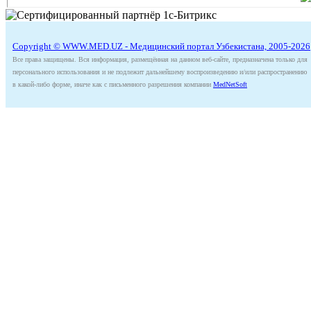
Copyright © WWW.MED.UZ - Медицинский портал Узбекистана, 2005-2026
Все права защищены. Вся информация, размещённая на данном веб-сайте, предназначена только для
персонального использования и не подлежит дальнейшему воспроизведению и/или распространению
в какой-либо форме, иначе как с письменного разрешения компании
MedNetSoft