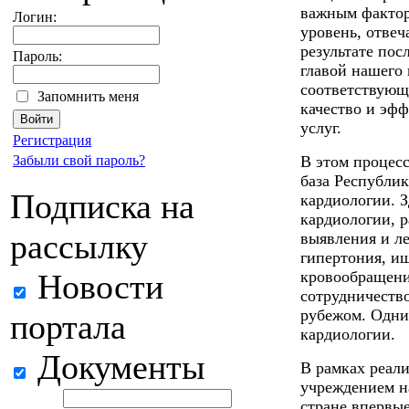
важным фактор
Логин:
уровень, отве
результате по
Пароль:
главой нашего 
соответствующ
Запомнить меня
качество и эф
услуг.
Регистрация
Забыли свой пароль?
В этом процесс
база Республи
Подписка на
кардиологии. 
кардиологии, 
рассылку
выявления и ле
гипертония, иш
Новости
кровообращени
сотрудничеств
рубежом. Одни
портала
кардиологии.
Документы
В рамках реал
учреждением н
стране впервы