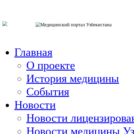
o`zb
рус
eng
Главная
О проекте
История медицины
События
Новости
Новости лицензирова
Новости медицины Уз