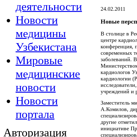
деятельности
24.02.2011
Новости
Новые перс
медицины
В столице в Р
центре кардиол
Узбекистана
конференция, 
современных т
Мировые
заболеваний. 
Министерством
медицинские
кардиологов У
кардиологии (Р
новости
исследователи
учреждений и 
Новости
Заместитель м
А.Комилов, ди
портала
специализиров
другие отметил
инициативе Пр
Авторизация
специализиров