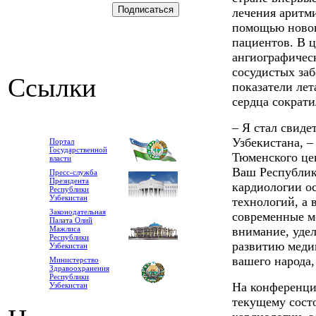
лечения аритми
помощью новог
пациентов. В 
ангиографичес
сосудистых заб
Ссылки
показатели лет
сердца сократи
– Я стал свид
Узбекистана, –
Портал
Государственной
Тюменского це
власти
Ваш Республик
Пресс-служба
Президента
кардиологии о
Республики
Узбекистан
технологий, а
Законодательная
современные м
Палата Олий
Мажлиса
внимание, уде
Республики
развитию меди
Узбекистан
вашего народа,
Министерство
Здравоохранения
Республики
На конференци
Узбекистан
текущему сост